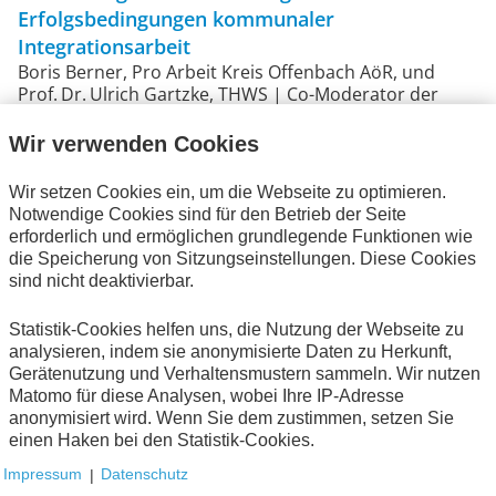
Erfolgsbedingungen kommunaler
Integrationsarbeit
Boris Berner, Pro Arbeit Kreis Offenbach AöR, und
Prof. Dr. Ulrich Gartzke, THWS | Co-Moderator der
AWV-Projektgruppe 1.6.2
Wir verwenden Cookies
Wege in eine selbstbestimmte berufliche Zukunft.
International Rescue Committee – Workforce
Wir setzen Cookies ein, um die Webseite zu optimieren.
Integration for Newcomers
Notwendige Cookies sind für den Betrieb der Seite
Irem Pfeiffer, International Rescue Committee
erforderlich und ermöglichen grundlegende Funktionen wie
die Speicherung von Sitzungseinstellungen. Diese Cookies
Digitale Transformation der Förderlandschaft: Die
sind nicht deaktivierbar.
Förderzentrale Deutschland
Magdalena Seitz und Nicole Munk, beide
Statistik-Cookies helfen uns, die Nutzung der Webseite zu
Bundesministerium für Wirtschaft und Energie
analysieren, indem sie anonymisierte Daten zu Herkunft,
Gerätenutzung und Verhaltensmustern sammeln. Wir nutzen
Digitalisierung ist ein zentraler Enabler
Matomo für diese Analysen, wobei Ihre IP-Adresse
anonymisiert wird. Wenn Sie dem zustimmen, setzen Sie
AWV-Interview mit Christian Danner, Boehringer
einen Haken bei den Statistik-Cookies.
Ingelheim Corporate Center GmbH, und Nils Pippart,
Freudenberg
Impressum
|
Datenschutz