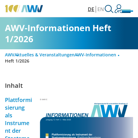
DE
EN
AWV-Informationen Heft
1/2026
AWV
Aktuelles & Veranstaltungen
AWV-Informationen
Heft 1/2026
Inhalt
Plattformi
sierung
als
Instrume
nt der