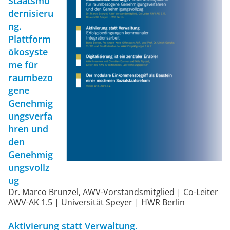
Staatsmo
dernisieru
ng.
Plattform
ökosyste
me für
raumbezo
gene
Genehmig
ungsverfa
hren und
den
Genehmig
ungsvollz
ug
Dr. Marco Brunzel, AWV-Vorstandsmitglied | Co-Leiter
AWV-AK 1.5 | Universität Speyer | HWR Berlin
Aktivierung statt Verwaltung.