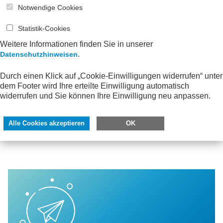
Notwendige Cookies
Der modulare Einkommensbegriff als Baustein
einer modernen Sozialstaatsreform
Statistik-Cookies
Volker Will, AWV e.V.
Weitere Informationen finden Sie in unserer
.
Rezensionen
Datenschutzhinweisen
Durch einen Klick auf „Cookie-Einwilligungen widerrufen“ unter
Nachruf Dr. Ulrich Naujokat
dem Footer wird Ihre erteilte Einwilligung automatisch
widerrufen und Sie können Ihre Einwilligung neu anpassen.
Silke Schröder ist neue stellvertretende AWV-
Geschäftsführerin
Alle Cookies akzeptieren
OK
Termine