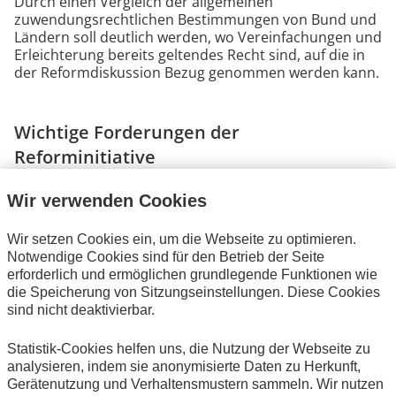
Durch einen Vergleich der allgemeinen
zuwendungsrechtlichen Bestimmungen von Bund und
Ländern soll deutlich werden, wo Vereinfachungen und
Erleichterung bereits geltendes Recht sind, auf die in
der Reformdiskussion Bezug genommen werden kann.
Wichtige Forderungen der
Reforminitiative
Wir verwenden Cookies
Vorzeitiger Maßnahmebeginn
Wir setzen Cookies ein, um die Webseite zu optimieren.
Notwendige Cookies sind für den Betrieb der Seite
erforderlich und ermöglichen grundlegende Funktionen wie
Anerkennung bürgerschaftlichen
die Speicherung von Sitzungseinstellungen. Diese Cookies
Engagements als Eigenmittel/fiktive
sind nicht deaktivierbar.
Ausgaben
Statistik-Cookies helfen uns, die Nutzung der Webseite zu
analysieren, indem sie anonymisierte Daten zu Herkunft,
Gerätenutzung und Verhaltensmustern sammeln. Wir nutzen
Nichtanrechnung von Spenden