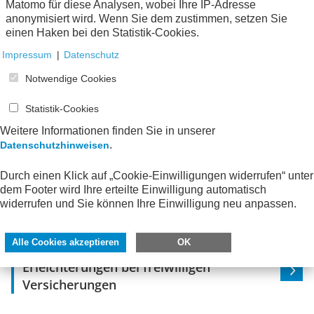
Matomo für diese Analysen, wobei Ihre IP-Adresse
anonymisiert wird. Wenn Sie dem zustimmen, setzen Sie
einen Haken bei den Statistik-Cookies.
Festbetragsfinanzierung
Impressum
|
Datenschutz
Notwendige Cookies
Anerkennung von
Verwaltungsgemeinkosten (Overhead)
Statistik-Cookies
Weitere Informationen finden Sie in unserer
.
Datenschutzhinweisen
Erleichterungen bei der
Auszahlung/Verwendung der Mittel
Durch einen Klick auf „Cookie-Einwilligungen widerrufen“ unter
dem Footer wird Ihre erteilte Einwilligung automatisch
widerrufen und Sie können Ihre Einwilligung neu anpassen.
Einfacher Verwendungsnachweis
Alle Cookies akzeptieren
OK
Erleichterungen bei freiwilligen
Versicherungen