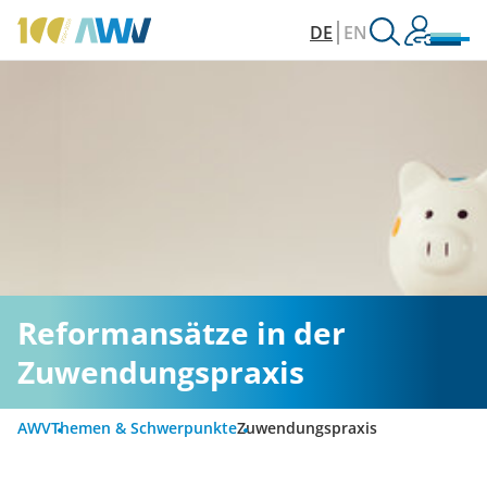
DE
EN
Reformansätze in der
Zuwendungspraxis
AWV
Themen & Schwerpunkte
Zuwendungspraxis