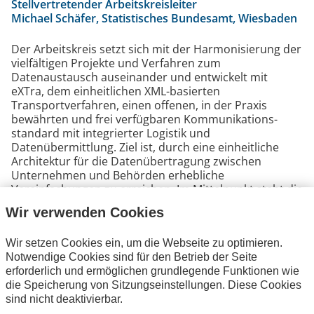
Stellvertretender Arbeitskreisleiter
Michael Schäfer, Statistisches Bundesamt, Wiesbaden
Der Arbeitskreis setzt sich mit der Harmonisierung der
vielfältigen Projekte und Verfahren zum
Datenaustausch auseinander und entwickelt mit
eXTra, dem einheitlichen XML-basierten
Transportverfahren, einen offenen, in der Praxis
bewährten und frei verfügbaren Kommunikations-
standard mit integrierter Logistik und
Datenübermittlung. Ziel ist, durch eine einheitliche
Architektur für die Datenübertragung zwischen
Unternehmen und Behörden erhebliche
Vereinfachungen zu erreichen. Im Mittelpunkt steht die
Pflege der Dokumentation des
Wir verwenden Cookies
Kommunikationsstandards sowie die optionale
Registrierung von Fachverfahren auf der Webpräsenz.
Wir setzen Cookies ein, um die Webseite zu optimieren.
Die unterstützten Verfahren in der Sozialversicherung
Notwendige Cookies sind für den Betrieb der Seite
sind zudem in den Gemeinsamen Grundsätzen
erforderlich und ermöglichen grundlegende Funktionen wie
Technik nach § 95 SGB IV hinterlegt.
die Speicherung von Sitzungseinstellungen. Diese Cookies
sind nicht deaktivierbar.