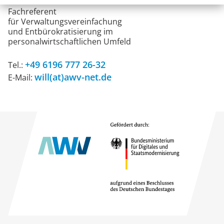
Volker Will
Fachreferent
für Ver­waltungs­verein­fachung
und Entbürokrati­sierung im
personal­wirtschaft­lichen Umfeld
+49 6196 777 26-32
Tel.:
will(at)awv-net.de
E-Mail: