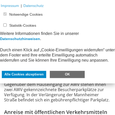
Silke Schröder
Impressum
|
Datenschutz
stellv. Geschäftsführerin |
Fachreferentin
Notwendige Cookies
für Rechnungslegung und Steuern
Statistik-Cookies
+49 6196 777 26-30
Tel.:
Weitere Informationen finden Sie in unserer
schroeder(at)awv-net.de
E-Mail:
.
Datenschutzhinweisen
Durch einen Klick auf „Cookie-Einwilligungen widerrufen“ unter
dem Footer wird Ihre erteilte Einwilligung automatisch
Anreise
widerrufen und Sie können Ihre Einwilligung neu anpassen.
Parkmöglichkeiten mit dem Auto
Alle Cookies akzeptieren
OK
Gegenüber dem Hauseingang zur AWV stehen Ihnen
zwei AWV-gekennzeichnete Besucherparkplätze zur
Verfügung. In der Verlängerung der Mannheimer
Straße befindet sich ein gebührenpflichtiger Parkplatz.
Anreise mit öffentlichen Verkehrsmitteln