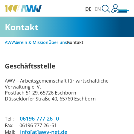
DE
EN
Kontakt
AWV
Verein & Mission
Über uns
Kontakt
Geschäftsstelle
AWV – Arbeitsgemeinschaft für wirtschaftliche
Verwaltung e. V.
Postfach 51 29, 65726 Eschborn
Düsseldorfer Straße 40, 65760 Eschborn
06196 777 26 -0
Tel.:
Fax: 06196 777 26 -51
info[at]awv-net.de
Mail: