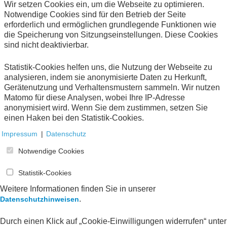
Digitalisierung für Unternehmen und insbesondere
Wir setzen Cookies ein, um die Webseite zu optimieren.
auch für KMU nutzbar zu machen. Dabei sollen
Notwendige Cookies sind für den Betrieb der Seite
fachübergreifend alle relevanten Themen wie
erforderlich und ermöglichen grundlegende Funktionen wie
Technologiefragen und die notwendige Anpassung
die Speicherung von Sitzungseinstellungen. Diese Cookies
zugrundeliegender Standards, die praxisorientierte
sind nicht deaktivierbar.
Verankerung im Steuerrecht, Fragen des
Datenschutzes und der Datensicherheit bis hin zu
Statistik-Cookies helfen uns, die Nutzung der Webseite zu
Themen des ordnungsmäßigen Umgangs mit
analysieren, indem sie anonymisierte Daten zu Herkunft,
elektronischen Dokumenten Berücksichtigung finden.
Gerätenutzung und Verhaltensmustern sammeln. Wir nutzen
Die Gruppe hat eine Arbeitsstruktur sowie einen
Matomo für diese Analysen, wobei Ihre IP-Adresse
gemeinsamen Informationsstand etabliert, um auf
anonymisiert wird. Wenn Sie dem zustimmen, setzen Sie
aktuelle Fragenstellungen reagieren zu können.
einen Haken bei den Statistik-Cookies.
Impressum
|
Datenschutz
Ansprechpersonen
Notwendige Cookies
Statistik-Cookies
Weitere Informationen finden Sie in unserer
.
Datenschutzhinweisen
Durch einen Klick auf „Cookie-Einwilligungen widerrufen“ unter