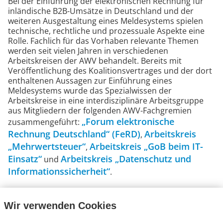
Bei der Einführung der elektronischen Rechnung für
inländische B2B-Umsätze in Deutschland und der
weiteren Ausgestaltung eines Meldesystems spielen
technische, rechtliche und prozessuale Aspekte eine
Rolle. Fachlich für das Vorhaben relevante Themen
werden seit vielen Jahren in verschiedenen
Arbeitskreisen der AWV behandelt. Bereits mit
Veröffentlichung des Koalitionsvertrages und der dort
enthaltenen Aussagen zur Einführung eines
Meldesystems wurde das Spezialwissen der
Arbeitskreise in eine interdisziplinäre Arbeitsgruppe
aus Mitgliedern der folgenden AWV-Fachgremien
„Forum elektronische
zusammengeführt:
Rechnung Deutschland“ (FeRD)
Arbeitskreis
,
„Mehrwertsteuer“
Arbeitskreis „GoB beim IT-
,
Einsatz“
Arbeitskreis „Datenschutz und
und
Informationssicherheit“
.
Zielsetzung der Gruppe ist, den Fokus auf
Verbesserungspotenziale für Unternehmensprozesse
Wir verwenden Cookies
zu richten und zu helfen, die Vorteile der