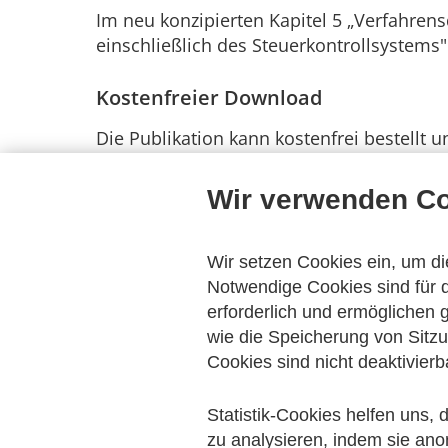
Im neu konzipierten Kapitel 5 „Verfahre
einschließlich des Steuer­kontroll­system
Kostenfreier Download
Die Publikation kann kostenfrei bestellt
Nächstes Update bereits in Planung
Wir verwenden C
Der Leitfaden ist als „lebendes“ Dokume
können.
Wir setzen Cookies ein, um di
Notwendige Cookies sind für d
Die Änderungen werden nun zeitnah in eine
erforderlich und ermöglichen
geben. Nähere Informationen werden recht
wie die Speicherung von Sitzu
Cookies sind nicht deaktivierb
Statistik-Cookies helfen uns,
Musterverfahrensdokumen
zu analysieren, indem sie ano