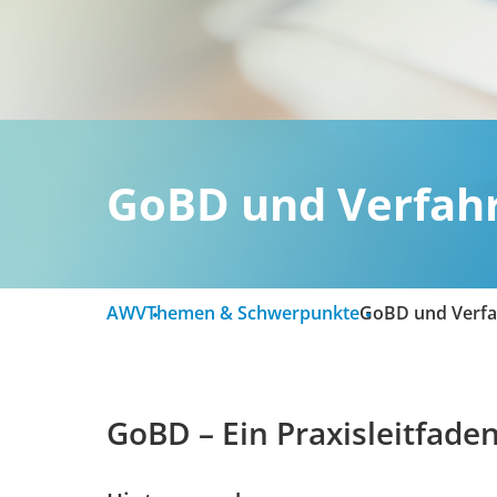
GoBD und Verfah
AWV
Themen & Schwerpunkte
GoBD und Verf
GoBD – Ein Praxisleitfad