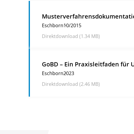
Musterverfahrensdokumentatio
Eschborn
10/2015
Direktdownload (1.34 MB)
GoBD – Ein Praxisleitfaden für
Eschborn
2023
Direktdownload (2.46 MB)