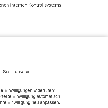
enen internen Kontrollsystems
se kurzfristig aufgenommen werden
n Sie in unserer
rzu praxisorientierte Hilfestellung zu
ter veröffentlicht.
ie-Einwilligungen widerrufen“
rteilte Einwilligung automatisch
Ihre Einwilligung neu anpassen.