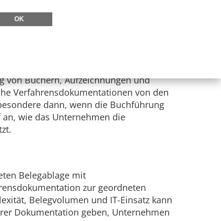
OK
den hat die AWV im
Arbeitskreis 3.4 „GoB
n und ihre steuerlichen Berater
ng von Büchern, Aufzeichnungen und
eiche Verfahrensdokumentationen von den
nsbesondere dann, wenn die Buchführung
f an, wie das Unternehmen die
zt.
eten Belegablage mit
ahrensdokumentation zur geordneten
exität, Belegvolumen und IT-Einsatz kann
ihrer Dokumentation geben, Unternehmen