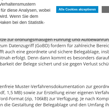
Verhaltensmustern
für diese Analysen, wobei
Alle Cookies akzeptieren
eit mit zahlreichen Wirtschaftskammern und -verbän
 wird. Wenn Sie dem
kumentation entwickelt, an der sich die Unternehme
aken bei den Statistik-
dsätze zur ordnungsmäßigen Führung und Aufbewahru
 zum Datenzugriff (GoBD) fordern für zahlreiche Ber
ifft auch eine geordnete und sichere Belegablage, i
zeitnah erfolgt. Denn dann kommt es besonders darau
rkeit der Belege sichert und sie gegen Verlust schüt
tenfreie Muster-Verfahrensdokumentation zur geordn
f, 1,5 MB) sowie zur Erstellung einer eigenen Verf
rd-Format (zip, 106kB) zur Verfügung. Je nach Kompl
 an die Gestaltung der Belegablage und den Umfang 