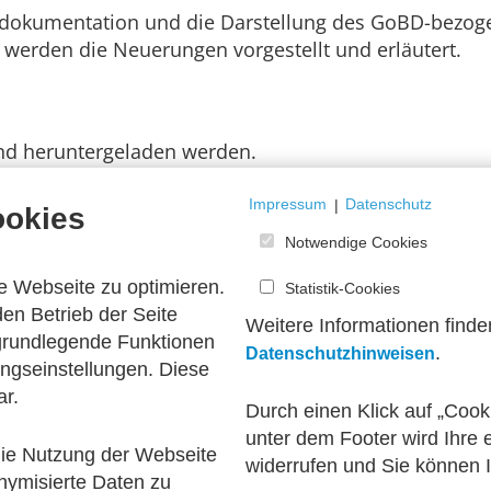
ns­dokumentation und die Darstellung des GoBD-bezog
s" werden die Neuerungen vorgestellt und erläutert.
 und heruntergeladen werden.
Impressum
|
Datenschutz
ookies
Notwendige Cookies
nt konzipiert, in das neue Entwicklungen und Hinwei
e Webseite zu optimieren.
Statistik-Cookies
en Betrieb der Seite
Weitere Informationen finde
 neue Version des Leitfadens integriert, um auch hie
 grundlegende Funktionen
.
Datenschutzhinweisen
zeitig auf der AWV-Internetseite und im AWV-Newslet
ngseinstellungen. Diese
ar.
Durch einen Klick auf „Cook
unter dem Footer wird Ihre e
 die Nutzung der Webseite
widerrufen und Sie können 
tation zur Belegablage
nymisierte Daten zu