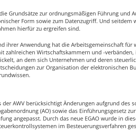
D, die Grundsätze zur ordnungsmäßigen Führung und 
onischer Form sowie zum Datenzugriff. Und seitdem 
hmen hierfür zu ergreifen sind.
d ihrer Anwendung hat die Arbeitsgemeinschaft für wi
mit zahlreichen Wirtschaftskammern und -verbänden,
ckelt, an dem sich Unternehmen und deren steuerlic
e Entscheidungen zur Organisation der elektronischen
grundwissen.
ns der AWV berücksichtigt Änderungen aufgrund des so
ben­ordnung (AO) sowie das Ein­führungs­gesetz zur 
prüfung ange­passt. Durch das neue EGAO wurde in die
euer­kon­troll­sys­temen im Besteuerungs­verfahren ge