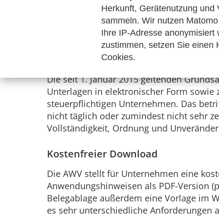
Herkunft, Gerätenutzung und 
sammeln. Wir nutzen Matomo 
Auf Initiative und in enger Zusammenarb
Ihre IP-Adresse anonymisiert
beim IT-Einsatz“
eine Muster-Verfahrensdo
zustimmen, setzen Sie einen H
orientieren können:
Cookies.
Die seit 1. Januar 2015 geltenden Grun
Unterlagen in elektronischer Form sowie
steuerpflichtigen Unternehmen. Das betr
nicht täglich oder zumindest nicht sehr 
Vollständigkeit, Ordnung und Unveränderba
Kostenfreier Download
Die AWV stellt für Unternehmen eine kos
Anwendungshinweisen als PDF-Version (pd
Belegablage außerdem eine Vorlage im Wo
es sehr unterschiedliche Anforderungen