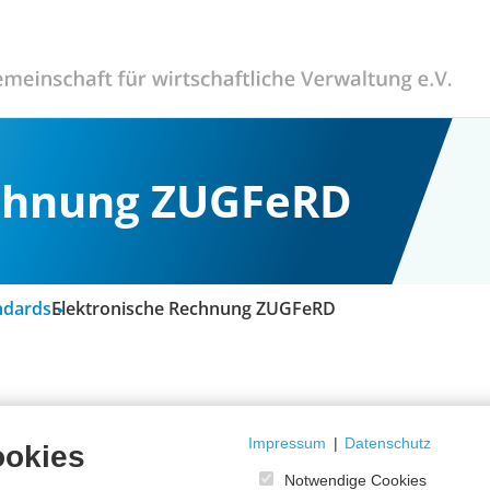
echnung ZUGFeRD
ndards
Elektronische Rechnung ZUGFeRD
s Datenformat für den elektronischen Rechnungsda
Impressum
|
Datenschutz
D) – mit Unterstützung des Bundesministeriums für 
ookies
Notwendige Cookies