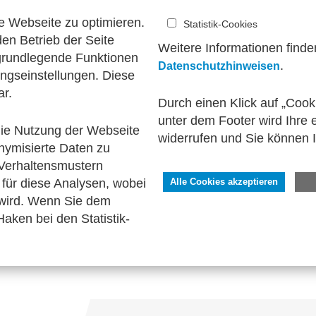
e Webseite zu optimieren.
Statistik-Cookies
Richtlinie 2014/55/EU vom 16. April 2014 über die e
en Betrieb der Seite
. Juni 2017 veröffentlichten Norm EN16931. Zudem wer
Weitere Informationen finde
 grundlegende Funktionen
 (PDF/A-3) ab ZUGFeRD 2.0 berücksichtigt.
.
Datenschutzhinweisen
ngseinstellungen. Diese
ar.
ungsformats sind vielfältig. Sowohl im B2B-, im B2G
Durch einen Klick auf „Cook
unter dem Footer wird Ihre e
 die Nutzung der Webseite
widerrufen und Sie können 
nymisierte Daten zu
FeRD-Version
Verhaltensmustern
für diese Analysen, wobei
Alle Cookies akzeptieren
 wird. Wenn Sie dem
aken bei den Statistik-