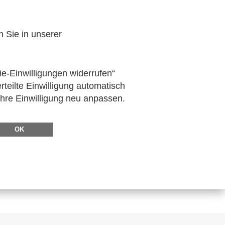
lektronische Rechnungsstellung bei
den die Cross-Industry-Invoice (CII) von
n Sie in unserer
- und im B2C-Geschäftsverkehr kann
ie-Einwilligungen widerrufen“
rteilte Einwilligung automatisch
Ihre Einwilligung neu anpassen.
OK