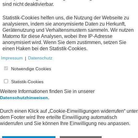
sind nicht deaktivierbar.
Statistik-Cookies helfen uns, die Nutzung der Webseite zu
analysieren, indem sie anonymisierte Daten zu Herkunft,
Hinweis:
Die AWV-Projektgruppe 1.6.4.
Gerätenutzung und Verhaltensmustern sammeln. Wir nutzen
"Zuwendungspraxis" hat die auf dieser Website
Matomo für diese Analysen, wobei Ihre IP-Adresse
wiedergegebenen Informationen nach bestem Wissen
anonymisiert wird. Wenn Sie dem zustimmen, setzen Sie
zusammengestellt. Die hier kostenfrei bereitgestellten
einen Haken bei den Statistik-Cookies.
Informationen werden regelmäßig überprüft und
Impressum
|
Datenschutz
aktualisiert. Die AWV e.V. übernimmt dennoch keine
Gewähr für die Vollständigkeit, Aktualität und sachliche
Notwendige Cookies
Richtigkeit der Informationen.
Statistik-Cookies
Weitere Informationen finden Sie in unserer
Veröffentlichung aus dem Jahr 2018
.
Datenschutzhinweisen
Durch einen Klick auf „Cookie-Einwilligungen widerrufen“ unter
IMPULSPAPIER
dem Footer wird Ihre erteilte Einwilligung automatisch
widerrufen und Sie können Ihre Einwilligung neu anpassen.
Modernisierung der Zuwendungspraxis
für den Dritten Sektor