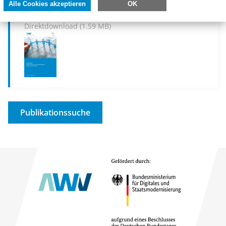
Alle Cookies akzeptieren
OK
Eschborn
2018
Direktdownload (1.59 MB)
Publikationssuche