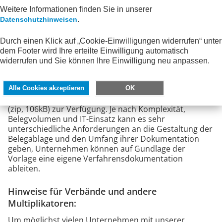
die Vollständigkeit, Ordnung und Unveränderbarkeit
der Belege sichert und sie gegen Verlust schützt.
Weitere Informationen finden Sie in unserer
.
Datenschutzhinweisen
Kostenfreier Download
Durch einen Klick auf „Cookie-Einwilligungen widerrufen“ unter
Die AWV stellt für Unternehmen eine kostenfreie
dem Footer wird Ihre erteilte Einwilligung automatisch
Muster-Verfahrensdokumentation zur geordneten
widerrufen und Sie können Ihre Einwilligung neu anpassen.
Belegablage mit Anwendungshinweisen als PDF-
Version (pdf, 1,5 MB) sowie zur Erstellung einer
eigenen Verfahrensdokumentation zur geordneten
Alle Cookies akzeptieren
OK
Belegablage außerdem eine Vorlage im Word-Format
(zip, 106kB) zur Verfügung. Je nach Komplexität,
Belegvolumen und IT-Einsatz kann es sehr
unterschiedliche Anforderungen an die Gestaltung der
Belegablage und den Umfang ihrer Dokumentation
geben, Unternehmen können auf Gundlage der
Vorlage eine eigene Verfahrensdokumentation
ableiten.
Hinweise für Verbände und andere
Multiplikatoren:
Um möglichst vielen Unternehmen mit unserer