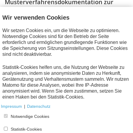
Musterverfahrensdokumentation zur
Belegablage
Wir verwenden Cookies
Auf Initiative und in enger Zusammenarbeit mit
zahlreichen Wirtschaftskammern und -verbänden hat
Wir setzen Cookies ein, um die Webseite zu optimieren.
Arbeitskreis 3.4 „GoB beim IT-Einsatz“
die AWV im
Notwendige Cookies sind für den Betrieb der Seite
eine Muster-Verfahrensdokumentation entwickelt, an
erforderlich und ermöglichen grundlegende Funktionen wie
der sich die Unternehmen und ihre steuerlichen
die Speicherung von Sitzungseinstellungen. Diese Cookies
Berater orientieren können:
sind nicht deaktivierbar.
Die seit 1. Januar 2015 geltenden Grundsätze zur
Statistik-Cookies helfen uns, die Nutzung der Webseite zu
ordnungsmäßigen Führung und Aufbewahrung von
analysieren, indem sie anonymisierte Daten zu Herkunft,
Büchern, Aufzeichnungen und Unterlagen in
Gerätenutzung und Verhaltensmustern sammeln. Wir nutzen
elektronischer Form sowie zum Datenzugriff (GoBD)
Matomo für diese Analysen, wobei Ihre IP-Adresse
fordern für zahlreiche Bereiche
anonymisiert wird. Wenn Sie dem zustimmen, setzen Sie
Verfahrensdokumentationen von den
einen Haken bei den Statistik-Cookies.
steuerpflichtigen Unternehmen. Das betrifft auch eine
Impressum
|
Datenschutz
geordnete und sichere Belegablage, insbesondere
dann, wenn die Buchführung nicht täglich oder
Notwendige Cookies
zumindest nicht sehr zeitnah erfolgt. Denn dann
kommt es besonders darauf an, wie das Unternehmen
Statistik-Cookies