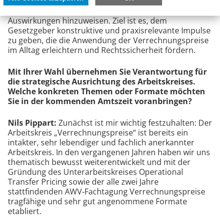
noch früher zu identifizieren und qualifiziert zu
kommentieren, um rechtzeitig auf mögliche
Auswirkungen hinzuweisen. Ziel ist es, dem
Gesetzgeber konstruktive und praxis­relevante Impulse
zu geben, die die Anwendung der Verrechnungspreise
im Alltag erleichtern und Rechtssicherheit fördern.
Mit Ihrer Wahl übernehmen Sie Verantwortung für
die strategische Ausrichtung des Arbeitskreises.
Welche konkreten Themen oder Formate möchten
Sie in der kommenden Amtszeit voranbringen?
Nils Pippart:
Zunächst ist mir wichtig festzuhalten: Der
Arbeitskreis „Verrechnungspreise“ ist bereits ein
intakter, sehr lebendiger und fachlich anerkannter
Arbeitskreis. In den vergangenen Jahren haben wir uns
thematisch bewusst weiterentwickelt und mit der
Gründung des Unterarbeitskreises Operational
Transfer Pricing sowie der alle zwei Jahre
stattfindenden AWV‑Fachtagung Verrechnungspreise
tragfähige und sehr gut angenommene Formate
etabliert.