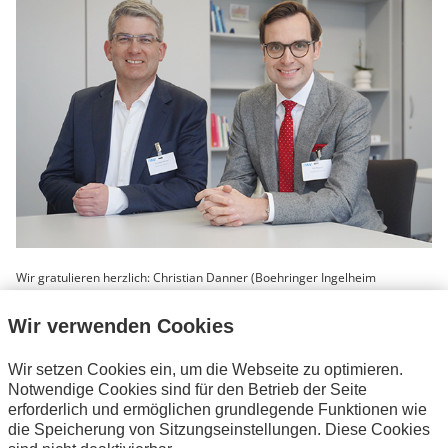
Wir gratulieren herzlich: Christian Danner (Boehringer Ingelheim
Corporate Center GmbH) und Nils Pippart (Freudenberg) wurden zu den
neuen Leitern des AWV-Arbeitskreises „Verrechnungspreise“ gewählt (v. l.
Wir verwenden Cookies
n. r.).
Wir setzen Cookies ein, um die Webseite zu optimieren.
Notwendige Cookies sind für den Betrieb der Seite
erforderlich und ermöglichen grundlegende Funktionen wie
Der AWV-Arbeitskreis „Verrechnungspreise“ ist seit
die Speicherung von Sitzungseinstellungen. Diese Cookies