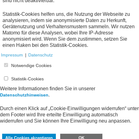
vielen Jahren eine neutrale Plattform für den Dialog
sind nicht deaktivierbar.
zwischen Wirtschaft, Verwaltung, Beratern und
Wissenschaft. Welche inhaltlichen Schwerpunkte
Statistik-Cookies helfen uns, die Nutzung der Webseite zu
möchten Sie künftig setzen, um diesen Austausch
analysieren, indem sie anonymisierte Daten zu Herkunft,
weiter zu stärken und praxisrelevante Impulse zu
Gerätenutzung und Verhaltensmustern sammeln. Wir nutzen
geben?
Matomo für diese Analysen, wobei Ihre IP-Adresse
anonymisiert wird. Wenn Sie dem zustimmen, setzen Sie
Christian Danner:
Ich möchte den Fokus noch stärker
einen Haken bei den Statistik-Cookies.
auf die Entwicklung praxistauglicher und
Impressum
|
Datenschutz
rechtssicherer Regelungen legen, die sowohl den
Bedürfnissen der Unternehmen als auch den
Notwendige Cookies
Anforderungen der Finanzverwaltung gerecht werden.
Der Arbeitskreis bietet seit vielen Jahren einen
Statistik-Cookies
geeigneten Rahmen, um unterschiedliche fachliche
Perspektiven offen auszutauschen und die jeweiligen
Weitere Informationen finden Sie in unserer
Herausforderungen besser zu verstehen. Diesen
.
Datenschutzhinweisen
Dialog möchte ich stärken, damit die Erfahrungen aus
der Praxis früh in die Ausgestaltung administrativer
Durch einen Klick auf „Cookie-Einwilligungen widerrufen“ unter
Vorgaben einfließen können.
dem Footer wird Ihre erteilte Einwilligung automatisch
widerrufen und Sie können Ihre Einwilligung neu anpassen.
Ein weiterer Schwerpunkt soll darauf liegen,
Gesetzesinitiativen und regulatorische Entwicklungen
Alle Cookies akzeptieren
OK