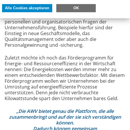
Unternehmensberatungen zielt speziell auf KMUs ab.
Alle Cookies akzeptieren
OK
Dabei fördern wir individuell durchgeführte
Beratungen zu allen wirtschaftlichen, finanziellen,
personellen und organisatorischen Fragen der
Unternehmensführung. Beispiele hierfür sind der
Einstieg in neue Geschäftsmodelle, das
Qualitätsmanagement oder aber auch die
Personalgewinnung und -sicherung.
Zuletzt möchte ich noch das Förderprogramm für
Energie- und Ressourceneffizienz in der Wirtschaft
nennen: Die Energiekosten werden immer mehr zu
einem entscheidenden Wettbewerbsfaktor. Mit diesem
Förderprogramm wollen wir Unternehmen bei der
Umrüstung auf energieeffiziente Prozesse
unterstützen. Denn jede nicht verbrauchte
Kilowattstunde spart den Unternehmen bares Geld.
„Die AWV bietet genau die Plattform, die alle
zusammenbringt und auf der sie sich verständigen
können.
Dadurch können gemeinsam