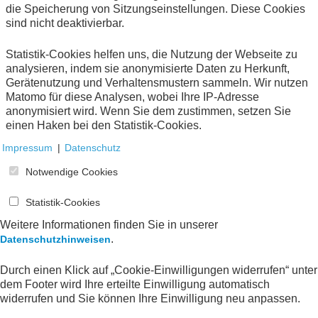
Kompetenzzentrum in Eschborn, wo sie zur Geschäftsführerin aufstieg.
die Speicherung von Sitzungseinstellungen. Diese Cookies
Insgesamt acht Jahre blieb sie beim RKW, bis sie als Abteilungsleiterin in
sind nicht deaktivierbar.
das Hessische Wirtschafts- und Energieministerium wechselte. Seit August
2024 ist sie Präsidentin des BAFA. (Foto: BAFA)
Statistik-Cookies helfen uns, die Nutzung der Webseite zu
analysieren, indem sie anonymisierte Daten zu Herkunft,
Wie fördern Sie gezielt kleine und mittlere
Gerätenutzung und Verhaltensmustern sammeln. Wir nutzen
Unternehmen, um deren Wettbewerbsfähigkeit zu
Matomo für diese Analysen, wobei Ihre IP-Adresse
stärken?
anonymisiert wird. Wenn Sie dem zustimmen, setzen Sie
einen Haken bei den Statistik-Cookies.
Das BAFA bietet eine Vielzahl von Förderprogrammen
Impressum
|
Datenschutz
für so genannte KMUs. Um dem Fachkräftemangel zu
begegnen, setzen wir für die Bundesregierung
Notwendige Cookies
beispielsweise das Förderprogramm „Passgenaue
Besetzung und Willkommenslotsen“ um. Das
Statistik-Cookies
Programm zielt speziell auf die Deckung des
Fachkräftebedarfs kleiner und mittlerer Betriebe ab.
Weitere Informationen finden Sie in unserer
Hierzu werden bundesweit Beratungen und
.
Datenschutzhinweisen
Unterstützungen angeboten, um offene
Ausbildungsplätze mit Jugendlichen aus dem In- und
Durch einen Klick auf „Cookie-Einwilligungen widerrufen“ unter
Ausland sowie mit Fluchthintergrund zu besetzen.
dem Footer wird Ihre erteilte Einwilligung automatisch
widerrufen und Sie können Ihre Einwilligung neu anpassen.
Auch das Förderprogramm für