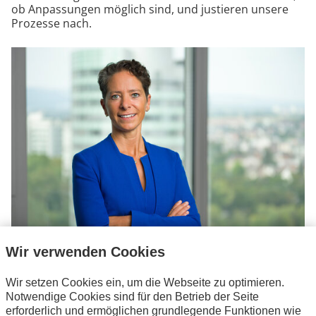
ob Anpassungen möglich sind, und justieren unsere
Prozesse nach.
Wir verwenden Cookies
Nach ihrem Studium in Erziehungswissenschaften,
Unternehmenskommunikation und Englisch in Jena und Dresden und ihrer
Wir setzen Cookies ein, um die Webseite zu optimieren.
Promotion, arbeitete Dr. Mandy Pastohr bei der Deutschen Akademie für
Notwendige Cookies sind für den Betrieb der Seite
Technikwissenschaften in Berlin. Danach ging es zum RKW
erforderlich und ermöglichen grundlegende Funktionen wie