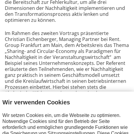
die Bereitschaft zur Fehlerkultur, um alle drei
Dimensionen der Nachhaltigkeit implementieren und
den Transformationsprozess aktiv lenken und
optimieren zu können.
Im Rahmen des zweiten Vortrags präsentierte
Christian Eichenberger, Managing Partner bei Rent.
Group Frankfurt am Main, dem Arbeitskreis das Thema
„Sharing- and Circular-Economy als Paradigmen für
Nachhaltigkeit in der Veranstaltungswirtschaft“ am
Beispiel seines Unternehmenskonzepts. Der Referent
erläuterte den Teilnehmenden, wie er Nachhaltigkeit
ganz praktisch in seinem Geschäftsmodell umsetzt
und die Kreislaufwirtschaft in seinen betriebsinternen
Prozessen einbettet. Hierbei stehen stets die
ökologische Wirkungsweise und maximale
Ressourcenschonung im Fokus. Der Referent
Wir verwenden Cookies
appellierte an die öffentliche Hand, verstärkt Modelle
des Mietens und Teilens zu berücksichtigen und diese
Wir setzen Cookies ein, um die Webseite zu optimieren.
in bestehenden Netzwerken auch zu propagieren.
Notwendige Cookies sind für den Betrieb der Seite
erforderlich und ermöglichen grundlegende Funktionen wie
Der letzte Impulsvortrag war ebenfalls sehr
die Speicherung von Sitzungseinstellungen. Diese Cookies