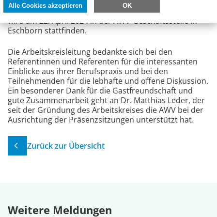
Arbeitskreistreffen, welches gezielt zur Besprechung
Alle Cookies akzeptieren
OK
und Bearbeitung der Publikation genutzt werden soll,
wird am 22. April 2024 in der AWV-Geschäftsstelle in
Eschborn stattfinden.
Die Arbeitskreisleitung bedankte sich bei den
Referentinnen und Referenten für die interessanten
Einblicke aus ihrer Berufspraxis und bei den
Teilnehmenden für die lebhafte und offene Diskussion.
Ein besonderer Dank für die Gastfreundschaft und
gute Zusammenarbeit geht an Dr. Matthias Leder, der
seit der Gründung des Arbeitskreises die AWV bei der
Ausrichtung der Präsenzsitzungen unterstützt hat.
Zurück zur Übersicht
Weitere Meldungen