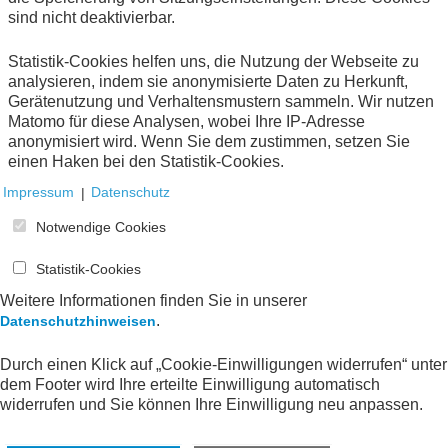
praxisorientiert. Ahmed Demir vom
sind nicht deaktivierbar.
Bundesrechnungshof stellte dem Teilnehmerkreis das
Thema „Nachhaltigkeit als Gegenstand von Prüfungen“
Statistik-Cookies helfen uns, die Nutzung der Webseite zu
anhand seiner Einrichtung vor. Neben der Erläuterung
analysieren, indem sie anonymisierte Daten zu Herkunft,
der Organisation und des Mandats des
Gerätenutzung und Verhaltensmustern sammeln. Wir nutzen
Bundesrechnungshofes beschrieb der Referent mit
Matomo für diese Analysen, wobei Ihre IP-Adresse
Hilfe von einigen Beispielen, wie der
anonymisiert wird. Wenn Sie dem zustimmen, setzen Sie
Bundesrechnungshof die Nachhaltigkeit im Rahmen
einen Haken bei den Statistik-Cookies.
der Haushalts- und Wirtschaftsführung des Bundes
prüfe. Er erläuterte die Prüfungsansätze wie auch die
Impressum
|
Datenschutz
Prozesse näher. Langfristige, tragfähige und
nachhaltige Staatsfinanzen sicherten die
Notwendige Cookies
Handlungsfähigkeit von Regierung und Parlamenten
und ermöglichten eine faire Verteilung der Lasten
Statistik-Cookies
zwischen den Generationen. Aus diesen Gründen sei
Weitere Informationen finden Sie in unserer
es von enormer Bedeutung, Nachhaltigkeit bei der
.
Datenschutzhinweisen
Prüfung in den Haushaltskreislauf zu integrieren.
Durch einen Klick auf „Cookie-Einwilligungen widerrufen“ unter
Im Anschluss an die spannenden Vorträge nutzte der
dem Footer wird Ihre erteilte Einwilligung automatisch
Arbeitskreis noch die Möglichkeit, sich zur geplanten
widerrufen und Sie können Ihre Einwilligung neu anpassen.
Publikation auszutauschen und über weitere
Arbeitsschritte zu informieren. Das nächste