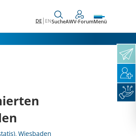
DE
EN
Suche
AWV-Forum
Menü
mierten
len
tatis), Wiesbaden