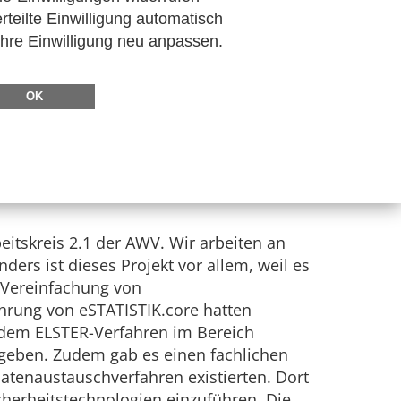
übernahm. Von April 2020 bis Dezember 2022 leitete
rteilte Einwilligung automatisch
amtes und Bundeswahlleiterin. (Foto: Statistisches
Ihre Einwilligung neu anpassen.
OK
. Fällt Ihnen ein gemeinsames Projekt
ein nächstes gemeinsames Projekt
itskreis 2.1 der AWV. Wir arbeiten an
ders ist dieses Projekt vor allem, weil es
d Vereinfachung von
ührung von eSTATISTIK.core hatten
t dem ELSTER-Verfahren im Bereich
geben. Zudem gab es einen fachlichen
atenaustauschverfahren existierten. Dort
herheitstechnologien einzuführen. Die