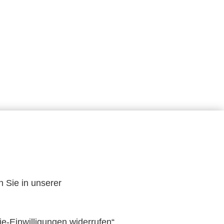
n Sie in unserer
 wissenschaftliche Mitarbeiterin an der Bundesanstalt
tatistischen Einzeldaten und der
ie-Einwilligungen widerrufen“