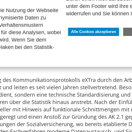
ng der Abteilung „Gesundheit, Soziales, Bildung und Private Haushalte“ 
unter dem Footer wird Ihre e
 Seit dem 1. Januar 2023 ist sie Präsidentin des Statistischen Bundes
 die Nutzung der Webseite
widerrufen und Sie können 
nymisierte Daten zu
Verhaltensmustern
für diese Analysen, wobei
Alle Cookies akzeptieren
 wird. Wenn Sie dem
aken bei den Statistik-
wischen dem Statistischen Bundesamt und der AWV
en würden? In welchem Bereich könnten Sie sich 
ng des Kommunikationsprotokolls eXTra durch den Arbe
und leiten es seit vielen Jahren stellvertretend. Beson
bedient, sondern eine technische Standardisierung un
en über die Statistik hinaus anstrebt. Nach der Einf
teller mit Hinweis auf funktionale Schnittmengen mi
geregt und einen Anstoß zur Gründung des AK 2.1 ge
gen der Sozialversicherung, wo bereits etablierte D
 den Fachverfahren moderne Datenaustausch- und Sic