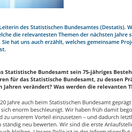
 Leiterin des Statistischen Bundesamtes (Destatis). W
elche die relevantesten Themen der nächsten Jahre
ie hat uns auch erzählt, welches gemeinsame Projek
st.
das Statistische Bundesamt sein 75-jähriges Best
ahren für das Statistische Bundesamt, zu dessen Pr
en Jahren verändert? Was werden die relevanten 
n 20 Jahre auch beim Statistischen Bundesamt geprägt
 sich enorm beschleunigt. Wir haben früh damit beg
d zu unserem Vorteil einzusetzen – und dadurch letzt
tändig neu bewerten. Wir sind die erste Anlaufstelle 
uch bleiben. Unsere Rolle ist in der Informationsflut 