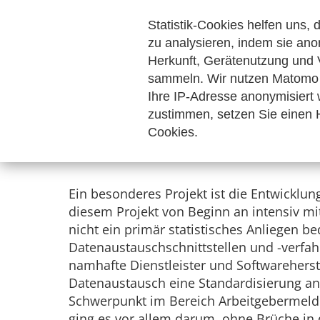
Landwirtschaftsstatistik tätig war, bevor sie die Leitu
Brand das Beschaffungsamt des Bundesinnenministeriums.
Statistik-Cookies helfen uns,
Bundesamt (Destatis))
zu analysieren, indem sie ano
Herkunft, Gerätenutzung und 
sammeln. Wir nutzen Matomo 
Ihre IP-Adresse anonymisiert
zustimmen, setzen Sie einen H
Seit 2003 besteht eine Kooperation z
Cookies.
ein, das Sie als "Highlight" bezeichn
vorstellen?
Ein besonderes Projekt ist die Entwicklu
diesem Projekt von Beginn an intensiv mit 
nicht ein primär statistisches Anliegen 
Datenaustauschschnittstellen und -verfahr
namhafte Dienstleister und Softwarehers
Datenaustausch eine Standardisierung an
Schwerpunkt im Bereich Arbeitgebermeldun
ging es vor allem darum, ohne Brüche in