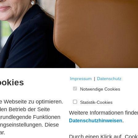
Impressum
|
Datenschutz
ookies
Notwendige Cookies
e Webseite zu optimieren.
Statistik-Cookies
en Betrieb der Seite
Weitere Informationen finde
 grundlegende Funktionen
.
Datenschutzhinweisen
ngseinstellungen. Diese
und Promotion der Wirtschaftswissenschaften in Hannover war sie als
ar.
echsel zum Statistischen Bundesamt, wo sie in der Anonymisierung von s
Durch einen Klick auf „Cook