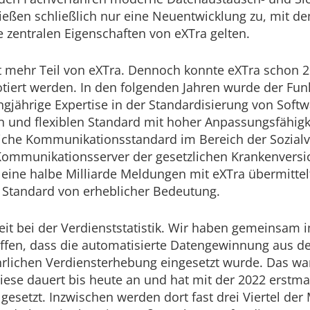
eßen schließlich nur eine Neuentwicklung zu, mit dem
e zentralen Eigenschaften von eXTra gelten.
ht mehr Teil von eXTra. Dennoch konnte eXTra schon 
otiert werden. In den folgenden Jahren wurde der Fun
ngjährige Expertise in der Standardisierung von Sof
n und flexiblen Standard mit hoher Anpassungsfähigk
liche Kommunikationsstandard im Bereich der Sozialv
Kommunikationsserver der gesetzlichen Krankenvers
eine halbe Milliarde Meldungen mit eXTra übermittelt.
r Standard von erheblicher Bedeutung.
eit bei der Verdienststatistik. Wir haben gemeinsam
affen, dass die automatisierte Datengewinnung aus d
hrlichen Verdiensterhebung eingesetzt wurde. Das wa
Diese dauert bis heute an und hat mit der 2022 erstm
 gesetzt. Inzwischen werden dort fast drei Viertel d