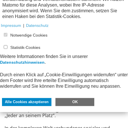
pragmatisch entscheiden, vorangehen und Risiken
Matomo für diese Analysen, wobei Ihre IP-Adresse
nicht scheuen, sondern adressieren, immer mit dem
anonymisiert wird. Wenn Sie dem zustimmen, setzen Sie
Blick auf die Projektziele – und manchmal auch
einen Haken bei den Statistik-Cookies.
darüber hinaus, um Chancen zu realisieren. Sie
brauchen klare Prinzipien, Verantwortungsstrukturen
Impressum
|
Datenschutz
und eine Kultur, die Selbstverantwortung,
Performance und Qualität fördert. Wesentlich dabei ist
Notwendige Cookies
die Klärung und Stärkung der Verantwortung der
Entscheider in Politik und Verwaltung als Projekt-
Statistik-Cookies
Auftraggeber und -Sponsoren. Die Priorisierung und
Weitere Informationen finden Sie in unserer
übergreifende Steuerung der politischen Projekte
.
Datenschutzhinweisen
erfolgt durch ein politisch verantwortetes Portfolio-
und Programmmanagement. Die bürokratische
Durch einen Klick auf „Cookie-Einwilligungen widerrufen“ unter
Organisation und Kultur der öffentlichen Verwaltung
dem Footer wird Ihre erteilte Einwilligung automatisch
wird durch eine projektorientierte Organisation und
widerrufen und Sie können Ihre Einwilligung neu anpassen.
Kultur ersetzt, d. h. ein gemeinsames Verständnis der
Herausforderungen und Risiken, klare gemeinsame
Ziele und klare Verantwortung für die Zielerreichung.
Alle Cookies akzeptieren
OK
Projektorientierte Kultur der Zusammenarbeit
bedeutet: „Jeder für die gemeinsame Sache“ statt
„Jeder an seinem Platz“.
In der komplexen Welt verbundener sozialer und