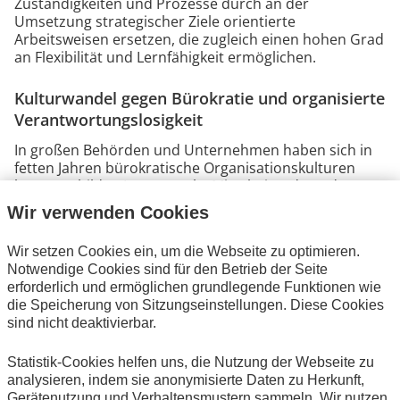
Zuständigkeiten und Prozesse durch an der
Umsetzung strategischer Ziele orientierte
Arbeitsweisen ersetzen, die zugleich einen hohen Grad
an Flexibilität und Lernfähigkeit ermöglichen.
Kulturwandel gegen Bürokratie und organisierte
Verantwortungslosigkeit
In großen Behörden und Unternehmen haben sich in
fetten Jahren bürokratische Organisationskulturen
herausgebildet: Immer mehr Mitarbeitende und
Organisationseinheiten sind nur für die Einhaltung und
Wir verwenden Cookies
Perfektionierung von vorgegebenen Prozessen
verantwortlich und nicht für Ergebnisse. Dies macht es
Wir setzen Cookies ein, um die Webseite zu optimieren.
schwer, ergebnisorientiert zu führen, und hat
Notwendige Cookies sind für den Betrieb der Seite
insbesondere in Projekten verheerende Auswirkungen:
erforderlich und ermöglichen grundlegende Funktionen wie
Organisierte Verantwortungslosigkeit.
die Speicherung von Sitzungseinstellungen. Diese Cookies
sind nicht deaktivierbar.
Projekte brauchen Vertrauen und
Gestaltungsspielraum. Sie brauchen Manager, die
Statistik-Cookies helfen uns, die Nutzung der Webseite zu
Verantwortung übernehmen, auf Basis von
analysieren, indem sie anonymisierte Daten zu Herkunft,
Erfahrungen situationsbezogen, flexibel und
Gerätenutzung und Verhaltensmustern sammeln. Wir nutzen