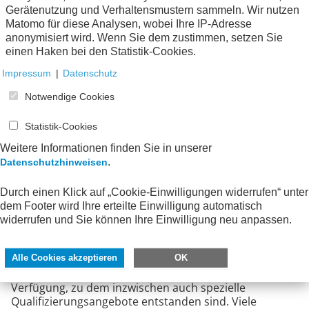
die öffentliche Verwaltung diejenigen Projekte
Gerätenutzung und Verhaltensmustern sammeln. Wir nutzen
auswählt und durchführt, die am stärksten auf
Matomo für diese Analysen, wobei Ihre IP-Adresse
politische Ziele und die daraus abgeleiteten
anonymisiert wird. Wenn Sie dem zustimmen, setzen Sie
strategischen Ziele öffentlicher Einrichtungen
einen Haken bei den Statistik-Cookies.
einzahlen. Diese Verzahnung lässt sich mit Mitteln des
Impressum
|
Datenschutz
Projektmanagements noch verbessern, um die
Wirkung von Projekten zu steigern.
Notwendige Cookies
Ich erwarte, dass wir gemeinsam als Arbeitskreis
Statistik-Cookies
hierzu wichtige Impulse geben können. Als Leitung des
Arbeitskreises möchte ich hierbei die Expertinnen und
Weitere Informationen finden Sie in unserer
Experten unterstützen, den Austausch fördern und
.
Datenschutzhinweisen
ihrer Expertise eine Stimme geben.
Durch einen Klick auf „Cookie-Einwilligungen widerrufen“ unter
Darüber hinaus sehe ich einen Schwerpunkt darin,
dem Footer wird Ihre erteilte Einwilligung automatisch
positive Ansätze im Hinblick auf eine Standardisierung
widerrufen und Sie können Ihre Einwilligung neu anpassen.
und Verbesserung der Qualifizierungsangebote in der
öffentlichen Verwaltung weiter auszubauen. So stellt
das Bundesverwaltungsamt beispielsweise den
Alle Cookies akzeptieren
OK
Projektmanagementstandard PMflex kostenfrei zur
Verfügung, zu dem inzwischen auch spezielle
Qualifizierungsangebote entstanden sind. Viele