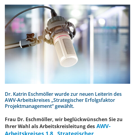
e
/
ns
s
Dr. Katrin Eschmöller wurde zur neuen Leiterin des
AWV-Arbeitskreises „Strategischer Erfolgsfaktor
Projektmanagement“ gewählt.
Frau Dr. Eschmöller, wir beglückwünschen Sie zu
AWV-
Ihrer Wahl als Arbeitskreisleitung des
Arbeitskreises 1.8 „Strategischer