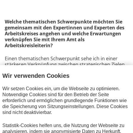
Welche thematischen Schwerpunkte möchten Sie
gemeinsam mit den Expertinnen und Experten des
Arbeitskreises angehen und welche Erwartungen
verknüpfen Sie mit Ihrem Amt als
Arbeitskreisleiterin?
Einen thematischen Schwerpunkt sehe ich in einer
stärkeren Verknüpfung zwischen strategischen Zielen
einer Behörde und dem Aufsetzen von Projekten. Eine
Wir verwenden Cookies
zentrale Handlungsempfehlung der ersten
Multiprojektmanagement-Studie (MPM) in der
öffentlichen Verwaltung war es, die aktuelle Strategie
Wir setzen Cookies ein, um die Webseite zu optimieren.
in das Projektmanagement zu integrieren, um
Notwendige Cookies sind für den Betrieb der Seite
sicherzustellen, dass diese durch die Projekte auch
erforderlich und ermöglichen grundlegende Funktionen wie
umgesetzt wird. Die strategische Auswahl von
die Speicherung von Sitzungseinstellungen. Diese Cookies
Projekten kann durch die stärkere Etablierung von
sind nicht deaktivierbar.
Portfoliomanagementstrukturen gelingen. Es geht ja
nicht nur darum, dass die Verwaltung Projekte
Statistik-Cookies helfen uns, die Nutzung der Webseite zu
erfolgreich durchführt, sondern vor allem darum, dass
analysieren, indem sie anonymisierte Daten zu Herkunft,