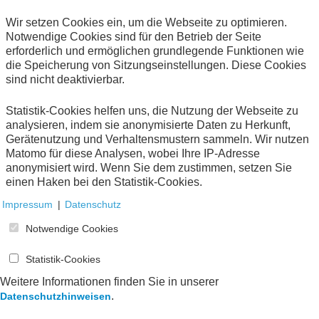
Basiswissen zu Wirtschaftssystem, Institutionen
und Gesellschaft in Deutschland
Wir setzen Cookies ein, um die Webseite zu optimieren.
Vereinfachung bürokratischer Prozesse,
Notwendige Cookies sind für den Betrieb der Seite
insbesondere auch die Einbindung von
erforderlich und ermöglichen grundlegende Funktionen wie
Ausländerämtern in die Unterstützungssysteme
die Speicherung von Sitzungseinstellungen. Diese Cookies
Ausbau mehrsprachiger Informations- und
sind nicht deaktivierbar.
Beratungsangebote, vor allem durch Social Media
und Videos
Statistik-Cookies helfen uns, die Nutzung der Webseite zu
Erleichterung des Zugangs zu Finanzierungen
analysieren, indem sie anonymisierte Daten zu Herkunft,
Stärkung lokaler Gründungsökosysteme
Gerätenutzung und Verhaltensmustern sammeln. Wir nutzen
Matomo für diese Analysen, wobei Ihre IP-Adresse
Inklusivere Kommunikation durch
anonymisiert wird. Wenn Sie dem zustimmen, setzen Sie
zielgruppengerechte Sprache
einen Haken bei den Statistik-Cookies.
Verbesserung der sozialen Absicherung für
Selbständige
Impressum
|
Datenschutz
Förderung der interkulturellen Öffnung in
Notwendige Cookies
Verwaltung und Finanzsektor
Entwicklung präventiver Unterstützungsstrukturen
Statistik-Cookies
Positiverer Umgang mit dem Thema
„Selbstständigkeit“ in der Gesellschaft, Angebote
Weitere Informationen finden Sie in unserer
zum Thema „Gründung als Chance“ bereits in
.
Datenschutzhinweisen
Schulen und Hochschulen.