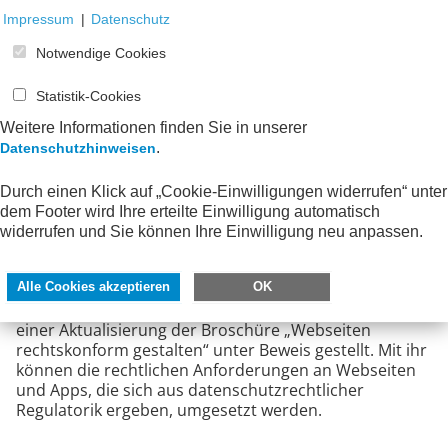
Mitgliedern ggf. entsprechende Stellungnahme
Impressum
|
Datenschutz
erarbeiten. Datengetriebene Geschäftsmodelle sind
ebenso wie die Datenverarbeitung zur Umsetzung
Notwendige Cookies
gesetzlicher oder vertraglicher Erforderlichkeiten in
der Wirtschaft und Verwaltung nicht mehr
Statistik-Cookies
hinwegzudenken. Hier sieht der Arbeitskreis seine
Weitere Informationen finden Sie in unserer
Aufgabe im Jahr 2026: Wir wollen die Ziele des
.
Gesetzgebers, durch aufwandsminimierte
Datenschutzhinweisen
Umsetzungsvorschläge, über Gespräche und
Stellungnahmen unterstützen.
Durch einen Klick auf „Cookie-Einwilligungen widerrufen“ unter
dem Footer wird Ihre erteilte Einwilligung automatisch
widerrufen und Sie können Ihre Einwilligung neu anpassen.
Veröffentlichung des Arbeitskreises
Seine Fähigkeit mit praxisnahen und leicht
verständlichen Hinweisen bei der Umsetzung
Alle Cookies akzeptieren
OK
rechtlicher Vorgaben zu unterstützten, hat der AK mit
einer Aktualisierung der Broschüre „Webseiten
rechtskonform gestalten“ unter Beweis gestellt. Mit ihr
können die rechtlichen Anforderungen an Webseiten
und Apps, die sich aus datenschutzrechtlicher
Regulatorik ergeben, umgesetzt werden.