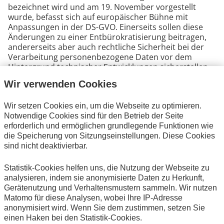
bezeichnet wird und am 19. November vorgestellt
wurde, befasst sich auf europäischer Bühne mit
Anpassungen in der DS-GVO. Einerseits sollen diese
Änderungen zu einer Entbürokratisierung beitragen,
andererseits aber auch rechtliche Sicherheit bei der
Verarbeitung personenbezogene Daten vor dem
Hintergrund technischer Entwicklungen sicherstellen.
Wir verwenden Cookies
Die Diskussion dazu hat gerade erst begonnen. Es ist
daher davon auszugehen, dass die Gesetzgeber 2026
Wir setzen Cookies ein, um die Webseite zu optimieren.
auf nationaler Ebene datenschutzgesetzliche
Notwendige Cookies sind für den Betrieb der Seite
Vorhaben angehen werden. Dies ergibt sich sowohl
erforderlich und ermöglichen grundlegende Funktionen wie
aus dem Sofortprogramm der Bundesregierung, die
die Speicherung von Sitzungseinstellungen. Diese Cookies
ein Beschäftigtendatenschutzgesetz in Aussicht stellt,
sind nicht deaktivierbar.
als auch aus den Beschlüssen der
Ministerpräsidentenkonferenz vom 4. Dezember, in
der auch eine sogenannte „Vereinfachung des
Statistik-Cookies helfen uns, die Nutzung der Webseite zu
Datenschutzrechts“ in Aussicht gestellt wird, die über
analysieren, indem sie anonymisierte Daten zu Herkunft,
Änderungen im Bundesdatenschutzgesetz
Gerätenutzung und Verhaltensmustern sammeln. Wir nutzen
umzusetzen sind. Der Arbeitskreis 4.3 Datenschutz
Matomo für diese Analysen, wobei Ihre IP-Adresse
und Informationssicherheit wird sich mit all diesen
anonymisiert wird. Wenn Sie dem zustimmen, setzen Sie
Vorschlägen in seinen Sitzungen befassen und mit den
einen Haken bei den Statistik-Cookies.