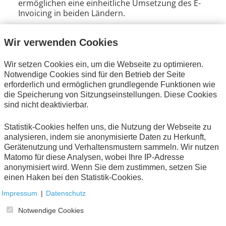
ermöglichen eine einheitliche Umsetzung des E-
Invoicing in beiden Ländern.
Die Teilnehmer diskutierten darüber hinaus über die
Wir verwenden Cookies
strategische Weiterentwicklung von Order-X, dem
FeRD-Format zur Umsetzung von elektronischen
Wir setzen Cookies ein, um die Webseite zu optimieren.
UN/CEFACT Supply
Bestellungen auf Basis des
Notwendige Cookies sind für den Betrieb der Seite
Chain Reference Data Model
(SCRDM), weitere
erforderlich und ermöglichen grundlegende Funktionen wie
Themen aus dem Bereich UN/CEFACT und CEN TC434
die Speicherung von Sitzungseinstellungen. Diese Cookies
sowie die neuesten Fortschritte in der internationalen
sind nicht deaktivierbar.
Zusammenarbeit. Order-X
wird auch als Gemeinschaftsarbeit vom AWV-
Statistik-Cookies helfen uns, die Nutzung der Webseite zu
Arbeitskreis „FeRD“ und FNFE-MPE erarbeitet und
analysieren, indem sie anonymisierte Daten zu Herkunft,
veröffentlicht.
Gerätenutzung und Verhaltensmustern sammeln. Wir nutzen
Matomo für diese Analysen, wobei Ihre IP-Adresse
Das persönliche Treffen und der Austausch in
anonymisiert wird. Wenn Sie dem zustimmen, setzen Sie
Eschborn reihen sich in die seit 2015 erfolgreiche
einen Haken bei den Statistik-Cookies.
deutsch-französische Zusammenarbeit von FeRD und
FNFE-MPE ein und tragen dazu bei, dass die zukünftige
Impressum
|
Datenschutz
Ausrichtung und die nächsten Schritte bei der
Notwendige Cookies
Weiterentwicklung des gemeinsamen E-Rechnungs-
Standards ZUGFeRD/Factur-X für 2025 nun definiert