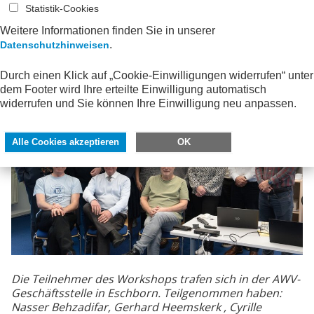
Statistik-Cookies
sind.
Weitere Informationen finden Sie in unserer
Die AWV bedankt sich beim FeRD-CC3 und FNFE-MPE
.
Datenschutzhinweisen
für die exzellente und langjährige Zusammenarbeit.
Durch einen Klick auf „Cookie-Einwilligungen widerrufen“ unter
dem Footer wird Ihre erteilte Einwilligung automatisch
widerrufen und Sie können Ihre Einwilligung neu anpassen.
Alle Cookies akzeptieren
OK
Die Teilnehmer des Workshops trafen sich in der AWV-
Geschäftsstelle in Eschborn. Teilgenommen haben:
Nasser Behzadifar, Gerhard Heemskerk , Cyrille