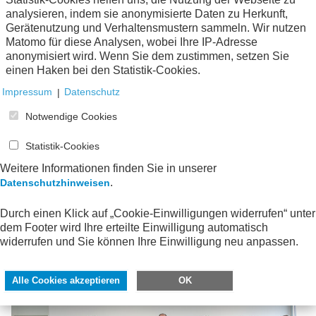
Gremium „Operational Transfer Pricing“ befasst sich
analysieren, indem sie anonymisierte Daten zu Herkunft,
unter der Leitung von David Schallenberg (Bayer AG)
Gerätenutzung und Verhaltensmustern sammeln. Wir nutzen
und Javier Reche (Robert Bosch GmbH) seit Ende des
Matomo für diese Analysen, wobei Ihre IP-Adresse
Jahres 2022 mit Fragen der Operationalisierung von
anonymisiert wird. Wenn Sie dem zustimmen, setzen Sie
Verrechnungspreisen.
einen Haken bei den Statistik-Cookies.
Es bleibt viel zu tun – nicht zuletzt haben aktuelle
Impressum
|
Datenschutz
Umbrüche in der Weltpolitik unmittelbare
Auswirkungen auf wichtige internationale Vorhaben im
Notwendige Cookies
Bereich Verrechnungspreise. Ganz praktisch ist die
Vorbereitung der nächsten Tagung der
Statistik-Cookies
Fachveranstaltungsreihe zu
Weitere Informationen finden Sie in unserer
Verrechnungspreisen
im Fokus, die im Mai 2025 zum
.
Datenschutzhinweisen
siebten Mal durchgeführt wird.
Durch einen Klick auf „Cookie-Einwilligungen widerrufen“ unter
Wir blicken positiv auf die weitere Zukunft des
dem Footer wird Ihre erteilte Einwilligung automatisch
Arbeitskreises und freuen uns auf eine interessante
widerrufen und Sie können Ihre Einwilligung neu anpassen.
Veranstaltung mit allen Beteiligten am 22.Mai 2025 in
Ingelheim.
Alle Cookies akzeptieren
OK