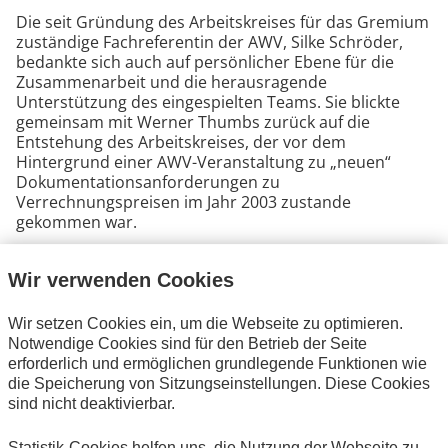
Die seit Gründung des Arbeitskreises für das Gremium
zuständige Fachreferentin der AWV, Silke Schröder,
bedankte sich auch auf persönlicher Ebene für die
Zusammenarbeit und die herausragende
Unterstützung des eingespielten Teams. Sie blickte
gemeinsam mit Werner Thumbs zurück auf die
Entstehung des Arbeitskreises, der vor dem
Hintergrund einer AWV-Veranstaltung zu „neuen“
Dokumentationsanforderungen zu
Verrechnungspreisen im Jahr 2003 zustande
gekommen war.
Blick in die Zukunft
Wir verwenden Cookies
Auch wenn die Wurzeln des Arbeitskreises mittlerweile
Wir setzen Cookies ein, um die Webseite zu optimieren.
weit in der Vergangenheit liegen, findet ein stetiger
Notwendige Cookies sind für den Betrieb der Seite
Erneuerungsprozess statt: Neue, zukunftsgerichtete
erforderlich und ermöglichen grundlegende Funktionen wie
Themen, die die Digitalisierung der Steuerfunktion
die Speicherung von Sitzungseinstellungen. Diese Cookies
betreffen, werden mittlerweile in einem sehr aktiven
sind nicht deaktivierbar.
Unterarbeitskreis behandelt, der sich verstärkt auch
im Rahmen der Fachtagungsreihe einbringt. Das
Statistik-Cookies helfen uns, die Nutzung der Webseite zu