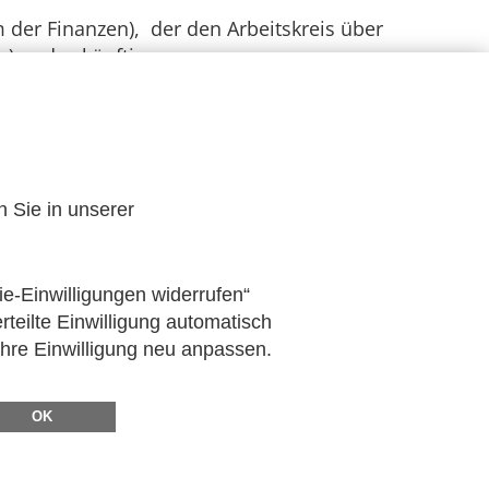
 der Finanzen), der den Arbeitskreis über
tz) und zukünftige
ehmer­kreis für Fragen zur Ver­fügung.
n Sie in unserer
ie-Einwilligungen widerrufen“
rteilte Einwilligung automatisch
Ihre Einwilligung neu anpassen.
OK