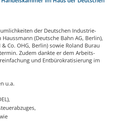
und Handelskammer im Haus der Deutschen
um­lich­kei­ten der Deutschen Industrie-
fan Haussmann (Deutsche Bahn AG, Berlin),
mbH & Co. OHG, Berlin) sowie Roland Burau
s­termin. Zudem dankte er dem Arbeits­
vereinfachung und Entbürokratisierung im
n u.a.
EL),
steuerabzuges,
wie