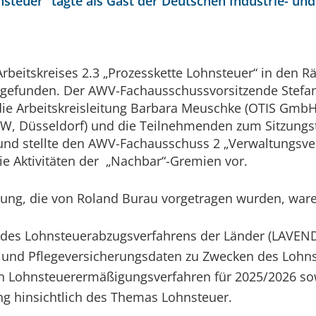
nsteuer“ tagte als Gast der Deutschen Industrie- 
beitskreises 2.3 „Prozess­kette Lohn­steuer“ in den Rä
­ge­funden. Der AWV-Fach­aus­schuss­vor­sitzen­de Ste
te die Arbeits­kreis­lei­tung Barbara Meuschke (OTIS G
NRW, Düssel­dorf) und die Teil­neh­men­den zum Sitzung
t und stellte den AWV-Fach­aus­schuss 2 „Verwaltungs
ie Aktivitäten der „Nachbar“-Gremien vor.
ung, die von Roland Burau vorgetragen wurden, ware
 des Lohnsteuerabzugsverfahrens der Länder (LAVEND
- und Pflegeversicherungsdaten zu Zwecken des Lohn
n Lohnsteuerermäßigungsverfahren für 2025/2026 so
ng hinsichtlich des Themas Lohnsteuer.