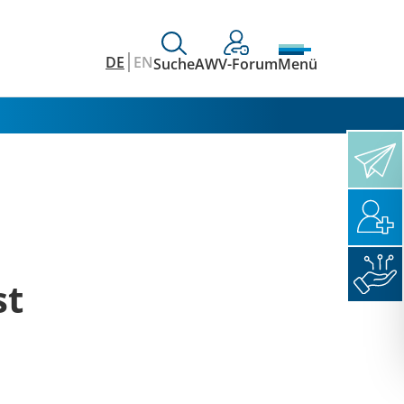
DE
EN
Suche
AWV-Forum
Menü
st