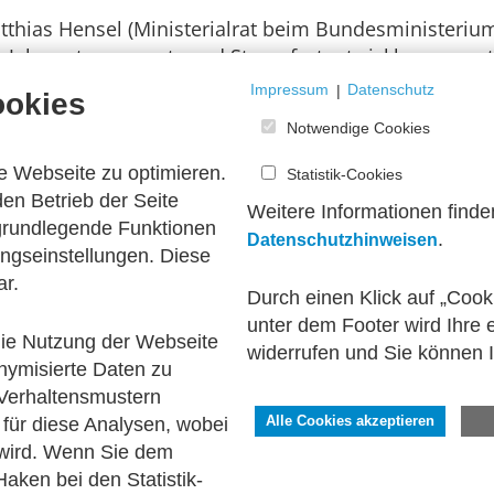
thias Hensel (Ministerialrat beim Bundes­ministerium
Jahressteuergesetz und Steuer­fort­ent­wick­lungs­ge­se
der Höhepunkt der Sitzung. Zudem stand er dem Teil­n
Impressum
|
Datenschutz
ookies
Notwendige Cookies
e Webseite zu optimieren.
Statistik-Cookies
en Betrieb der Seite
Weitere Informationen finde
 grundlegende Funktionen
.
Datenschutzhinweisen
ngseinstellungen. Diese
ar.
Durch einen Klick auf „Cook
unter dem Footer wird Ihre e
 die Nutzung der Webseite
widerrufen und Sie können 
nymisierte Daten zu
Verhaltensmustern
für diese Analysen, wobei
Alle Cookies akzeptieren
 wird. Wenn Sie dem
aken bei den Statistik-