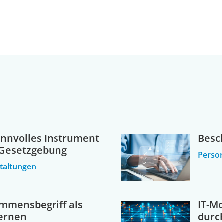
sinnvolles Instrument
Besc
r Gesetzgebung
Person
taltungen
mmensbegriff als
IT-M
ernen
durc