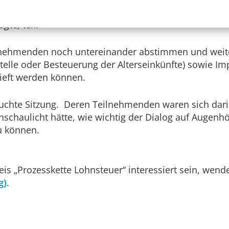
n an der Sitzung des Arbeitskreises „Prozesskette L
te, teil.
ilnehmenden noch untereinander abstimmen und weite
telle oder Besteuerung der Alterseinkünfte) sowie Imp
tieft werden können.
suchte Sitzung. Deren Teilnehmenden waren sich darin
nschaulicht hätte, wie wichtig der Dialog auf Augenhö
u können.
kreis „Prozesskette Lohnsteuer“ interessiert sein, wen
g)
.