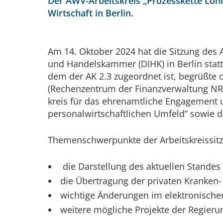
Der AWV-Arbeitskreis „Prozesskette Loh
Wirtschaft in Berlin.
Am 14. Oktober 2024 hat die Sitzung des Ar
und Handels­kammer (DIHK) in Berlin statt
dem der AK 2.3 zu­ge­ord­net ist, be­grüß­
(Rechen­zen­trum der Finanz­ver­wal­tung 
kreis für das ehren­amt­liche Engage­men
personalwirtschaftlichen Umfeld“ sowie d
Themenschwerpunkte der Arbeitskreissitz
die Darstellung des aktuellen Standes
die Übertragung der privaten Kranken
wichtige Änderungen im elektronische
weitere mögliche Projekte der Regieru