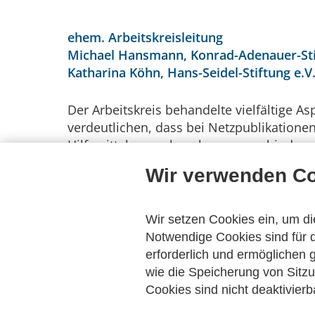
ehem. Arbeitskreisleitung
Michael Hansmann, Konrad-Adenauer-Stif
Katharina Köhn, Hans-Seidel-Stiftung e.
Der Arbeitskreis behandelte vielfältige A
verdeutlichen, dass bei Netzpublikationen
Hilfsmittel nur sehr schwer zu verhindern
hinsichtlich der Archivierung aufgeworfe
Wir verwenden C
sondern umfassen auch Fragen der notwen
Weiterhin stellt die dynamische Entwickl
Archivierung von Informationen und Doku
Wir setzen Cookies ein, um di
Standards zur Webarchivierung.
Notwendige Cookies sind für d
erforderlich und ermöglichen
wie die Speicherung von Sitzu
Cookies sind nicht deaktivierb
Publikationen des ehe