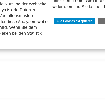
unter dem Footer wird Ihre e
 die Nutzung der Webseite
widerrufen und Sie können 
nymisierte Daten zu
Verhaltensmustern
für diese Analysen, wobei
Alle Cookies akzeptieren
 AWV-ARBEITSKREISES 6.2 | WEBARCHIVIERUNG.AWV-
 wird. Wenn Sie dem
aken bei den Statistik-
ung von Webpräsenzen