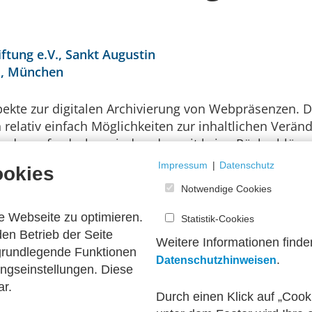
tung e.V., Sankt Augustin
V., München
spekte zur digitalen Archivierung von Webpräsenzen. D
 relativ einfach Möglichkeiten zur inhaltlichen Verä
 oder aufzudecken sind und somit keine Rückschlüsse 
nen Fragen gehen aber über rechtliche und technische
Impressum
|
Datenschutz
ookies
digen Metadaten, der Bereitstellung und der Erschl
Notwendige Cookies
ung von Webinhalten (Youtube, Facebook, etc.) eine 
menten aus dem Web dar. Zu berücksichtigen sind d
e Webseite zu optimieren.
Statistik-Cookies
en Betrieb der Seite
Weitere Informationen finde
 grundlegende Funktionen
.
Datenschutzhinweisen
ngseinstellungen. Diese
ar.
Durch einen Klick auf „Cook
maligen Arbeitskreises 6.2