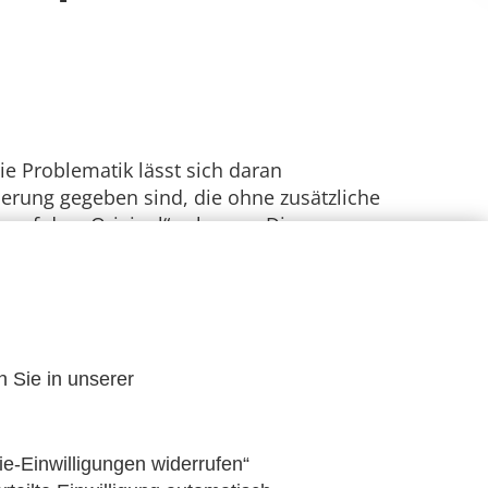
ie Problematik lässt sich daran
nderung gegeben sind, die ohne zusätzliche
auf das „Original“ zulassen. Die
 Möglichkeiten der Archivierung hinaus,
ießung.
besondere Herausforderung für die
abei auch bestehende internationale
n Sie in unserer
ie-Einwilligungen widerrufen“
Publikationssuche