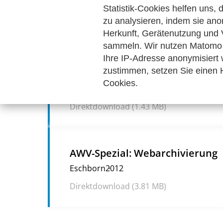
Statistik-Cookies helfen uns,
zu analysieren, indem sie ano
Herkunft, Gerätenutzung und 
sammeln. Wir nutzen Matomo 
DOKUMENTATION DES WEBAUFTRITTS DES
NET.DE | 2015-2025
Ihre IP-Adresse anonymisiert
zustimmen, setzen Sie einen H
Dokumentation und Archivier
Cookies.
Eschborn
2025
Direktdownload (1.43 MB)
AWV-Spezial: Webarchivierung
Eschborn
2012
Direktdownload (3.81 MB)