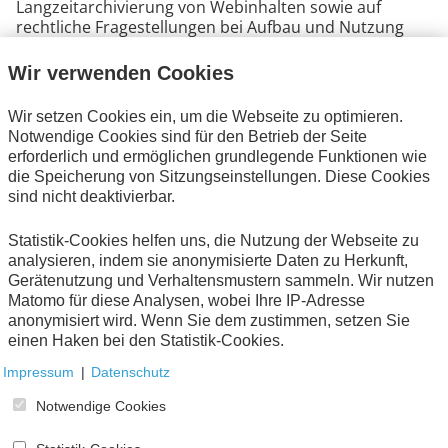
Langzeitarchivierung von Webinhalten sowie auf
rechtliche Fragestellungen bei Aufbau und Nutzung
von Webarchiven ein.
Wir verwenden Cookies
Direktdownload
Wir setzen Cookies ein, um die Webseite zu optimieren.
Notwendige Cookies sind für den Betrieb der Seite
erforderlich und ermöglichen grundlegende Funktionen wie
die Speicherung von Sitzungseinstellungen. Diese Cookies
sind nicht deaktivierbar.
Printausgabe
Statistik-Cookies helfen uns, die Nutzung der Webseite zu
AWV-Verlag, 2012 | Seitenanzahl: 42 | Bestellnummer:
analysieren, indem sie anonymisierte Daten zu Herkunft,
06640 | ISBN: 978-3-931193-72-0
Gerätenutzung und Verhaltensmustern sammeln. Wir nutzen
Matomo für diese Analysen, wobei Ihre IP-Adresse
Preis 0,00 Euro
Menge
anonymisiert wird. Wenn Sie dem zustimmen, setzen Sie
einen Haken bei den Statistik-Cookies.
Impressum
|
Datenschutz
Notwendige Cookies