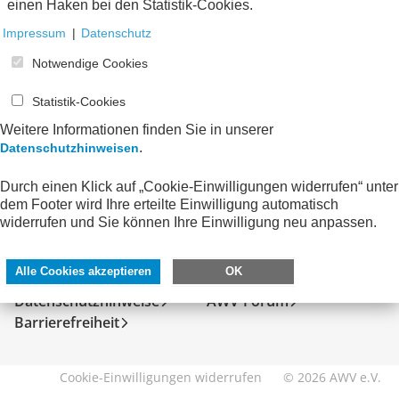
einen Haken bei den Statistik-Cookies.
Impressum
|
Datenschutz
Notwendige Cookies
Statistik-Cookies
Weitere Informationen finden Sie in unserer
.
Datenschutzhinweisen
Durch einen Klick auf „Cookie-Einwilligungen widerrufen“ unter
dem Footer wird Ihre erteilte Einwilligung automatisch
SERVICE
DIREKT ZU
widerrufen und Sie können Ihre Einwilligung neu anpassen.
Kontakt
FeRD
Alle Cookies akzeptieren
OK
Impressum
eXTra
Datenschutzhinweise
AWV-Forum
Barrierefreiheit
Cookie-Einwilligungen widerrufen
© 2026 AWV e.V.