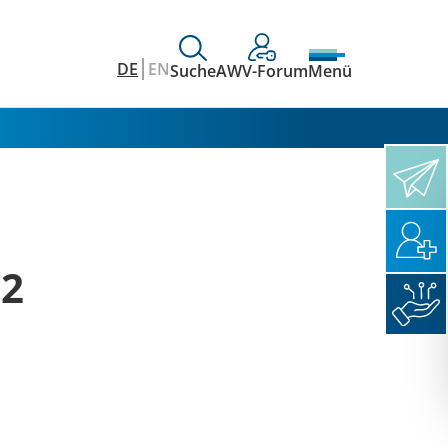
DE
EN
Suche
AWV-Forum
Menü
12