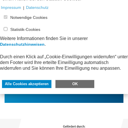
Impressum
|
Datenschutz
Notwendige Cookies
Statistik-Cookies
Weitere Informationen finden Sie in unserer
.
Datenschutzhinweisen
Bleiben Sie informiert!
Durch einen Klick auf „Cookie-Einwilligungen widerrufen“ unter
Mit dem AWV-Newsletter erfahren Sie von neuen
dem Footer wird Ihre erteilte Einwilligung automatisch
Publikationen, interessanten Veranstaltungen
widerrufen und Sie können Ihre Einwilligung neu anpassen.
und spannenden Neuigkeiten aus der AWV-
Facharbeit.
Alle Cookies akzeptieren
OK
Jetzt bestellen