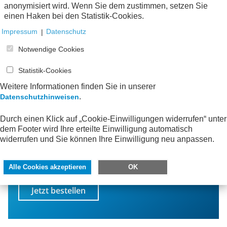
anonymisiert wird. Wenn Sie dem zustimmen, setzen Sie
einen Haken bei den Statistik-Cookies.
Impressum
|
Datenschutz
Notwendige Cookies
Statistik-Cookies
Weitere Informationen finden Sie in unserer
.
Datenschutzhinweisen
Bleiben Sie informiert!
Durch einen Klick auf „Cookie-Einwilligungen widerrufen“ unter
dem Footer wird Ihre erteilte Einwilligung automatisch
widerrufen und Sie können Ihre Einwilligung neu anpassen.
Mit dem AWV-Newsletter erfahren Sie von neuen
Publikationen, interessanten Veranstaltungen
und spannenden Neuigkeiten aus der AWV-
Alle Cookies akzeptieren
OK
Facharbeit.
Jetzt bestellen