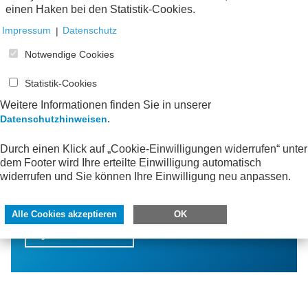
einen Haken bei den Statistik-Cookies.
Impressum
|
Datenschutz
Notwendige Cookies
Statistik-Cookies
Weitere Informationen finden Sie in unserer
.
Datenschutzhinweisen
Bleiben Sie informiert!
Durch einen Klick auf „Cookie-Einwilligungen widerrufen“ unter
dem Footer wird Ihre erteilte Einwilligung automatisch
Mit dem AWV-Newsletter erfahren Sie von neuen
widerrufen und Sie können Ihre Einwilligung neu anpassen.
Publikationen, interessanten Veranstaltungen
und spannenden Neuigkeiten aus der AWV-
Facharbeit.
Alle Cookies akzeptieren
OK
Jetzt bestellen