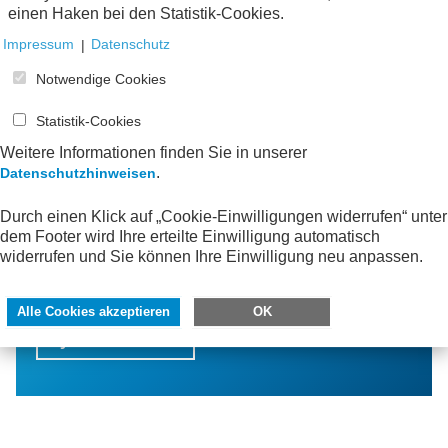
einen Haken bei den Statistik-Cookies.
Impressum
|
Datenschutz
Notwendige Cookies
Statistik-Cookies
Weitere Informationen finden Sie in unserer
.
Datenschutzhinweisen
Bleiben Sie informiert!
Durch einen Klick auf „Cookie-Einwilligungen widerrufen“ unter
dem Footer wird Ihre erteilte Einwilligung automatisch
Mit dem AWV-Newsletter erfahren Sie von neuen
widerrufen und Sie können Ihre Einwilligung neu anpassen.
Publikationen, interessanten Veranstaltungen
und spannenden Neuigkeiten aus der AWV-
Facharbeit.
Alle Cookies akzeptieren
OK
Jetzt bestellen