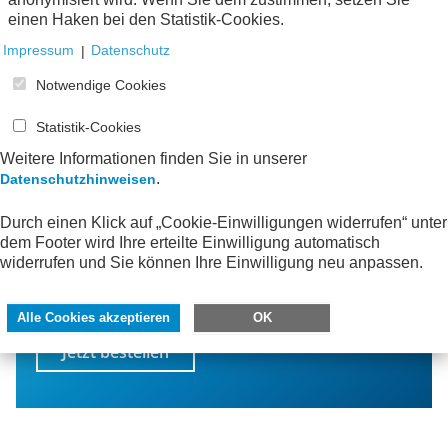
einen Haken bei den Statistik-Cookies.
Impressum
|
Datenschutz
Notwendige Cookies
Statistik-Cookies
Weitere Informationen finden Sie in unserer
.
Datenschutzhinweisen
Bleiben Sie informiert!
Durch einen Klick auf „Cookie-Einwilligungen widerrufen“ unter
dem Footer wird Ihre erteilte Einwilligung automatisch
Mit dem AWV-Newsletter erfahren Sie von neuen
widerrufen und Sie können Ihre Einwilligung neu anpassen.
Publikationen, interessanten Veranstaltungen
und spannenden Neuigkeiten aus der AWV-
Facharbeit.
Alle Cookies akzeptieren
OK
Jetzt bestellen