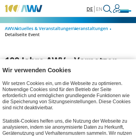
DE
EN
AWV
Aktuelles & Veranstaltungen
Veranstaltungen
Detailseite Event
100 Jahre AWV – Vernetzen.
Vereinfachen. Vorausdenken
Wir verwenden Cookies
Wir setzen Cookies ein, um die Webseite zu optimieren.
09.09.2026
Notwendige Cookies sind für den Betrieb der Seite
Berlin
erforderlich und ermöglichen grundlegende Funktionen wie
die Speicherung von Sitzungseinstellungen. Diese Cookies
sind nicht deaktivierbar.
Weitere Informationen zu unserer
Statistik-Cookies helfen uns, die Nutzung der Webseite zu
→ hier.
Jubiläumsveranstaltung finden Sie
analysieren, indem sie anonymisierte Daten zu Herkunft,
Gerätenutzung und Verhaltensmustern sammeln. Wir nutzen