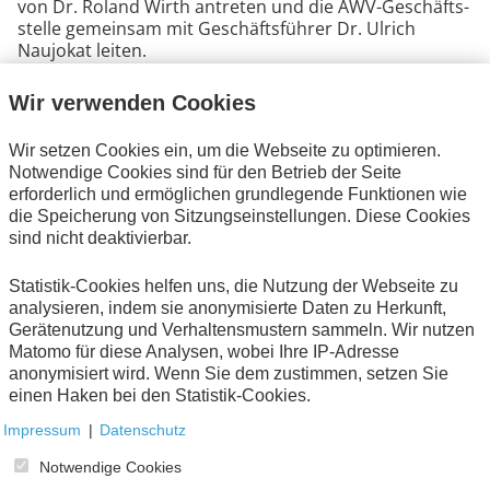
von Dr. Roland Wirth an­tre­ten und die AWV-Ge­schäfts­
stelle ge­mein­sam mit Ge­schäfts­füh­rer Dr. Ulrich
Naujokat leiten.
Neben einem pro­fun­den Know-how zur Digi­ta­li­sie­rung
bringt sie viele neue Ideen und einen un­ver­stell­ten
Wir verwenden Cookies
Blick in die AWV ein und wird – da sind wir uns heute
schon sicher – einen wich­tigen Bei­trag dazu leisten, die
Wir setzen Cookies ein, um die Webseite zu optimieren.
Heraus­for­de­rungen der nächsten Jahre zu bewältigen.
Notwendige Cookies sind für den Betrieb der Seite
erforderlich und ermöglichen grundlegende Funktionen wie
Nach einem Studium der Kulturwissenschaften,
die Speicherung von Sitzungseinstellungen. Diese Cookies
Friedens- und Konfliktforschung sowie Philosophie an
sind nicht deaktivierbar.
der Philipps-Universität Marburg, sammelte Joana
Siebert-Tavares Erfahrungen in Kunst- und
Statistik-Cookies helfen uns, die Nutzung der Webseite zu
Kulturabteilungen sowie einer
analysieren, indem sie anonymisierte Daten zu Herkunft,
Unternehmungsberatung im Private Banking Sektor,
Gerätenutzung und Verhaltensmustern sammeln. Wir nutzen
bevor Sie 2011 ihre Tätigkeit an der Goethe-Universität
Matomo für diese Analysen, wobei Ihre IP-Adresse
Frankfurt aufnahm. Dort arbeitete sie zuletzt als
anonymisiert wird. Wenn Sie dem zustimmen, setzen Sie
Referentin für Digitalisierung im Chief Information
einen Haken bei den Statistik-Cookies.
Office des Leitungsbereichs des Präsidiums der
Goethe-Universität und befasste sich mit der
Impressum
|
Datenschutz
Digitalisierung der Verwaltung, der
Personalentwicklung sowie dem Prozess- und
Notwendige Cookies