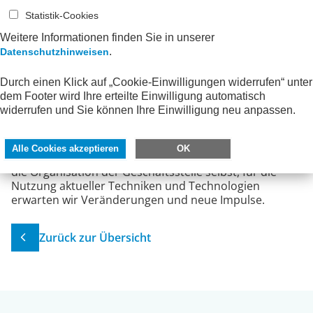
Methodenmanagement. Zusätzlich konnte sie
Erfahrungen in einer Geschäftsführung sowie Dekanat
Statistik-Cookies
im universitären Bereich sammeln.
Weitere Informationen finden Sie in unserer
.
Datenschutzhinweisen
Frau Siebert-Tavares wird ihren Beitrag dazu leisten,
dass die ehrenamtliche AWV-Facharbeit auch in
Durch einen Klick auf „Cookie-Einwilligungen widerrufen“ unter
Zukunft praxisnahe, lösungsorientierte Ergebnisse
dem Footer wird Ihre erteilte Einwilligung automatisch
erzielen wird: Die Themen Digitalisierung und
widerrufen und Sie können Ihre Einwilligung neu anpassen.
Prozessoptimierung an der Schnittstelle zwischen
Wirtschaft und Verwaltung werden in den nächsten
Jahren neue Impulse erhalten und wegweisende
Alle Cookies akzeptieren
OK
weitere Schritte durchlaufen. Und auch im Hinblick auf
die Organisation der Geschäftsstelle selbst, für die
Nutzung aktueller Techniken und Technologien
erwarten wir Veränderungen und neue Impulse.
Zurück zur Übersicht