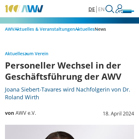
DE
EN
AWV
Aktuelles & Veranstaltungen
Aktuelles
News
Aktuelles
zum Verein
Personeller Wechsel in der
Geschäftsführung der AWV
Joana Siebert-Tavares wird Nachfolgerin von Dr.
Roland Wirth
von
AWV e.V.
18. April 2024