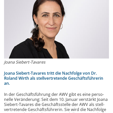
V
.
Joana Siebert-Tavares
Joana Siebert-Tavares tritt die Nach­folge von Dr.
Roland Wirth als stell­ver­tre­ten­de Ge­schäfts­füh­re­rin
an­.
In der Geschäftsführung der AWV gibt es eine per­so­
nelle Ver­än­de­rung: Seit dem 10. Januar ver­stärkt Joana
Siebert-Tavares die Ge­schäfts­stelle der AWV als stell­
ver­tre­ten­de Ge­schäfts­füh­re­rin. Sie wird die Nach­fol­ge