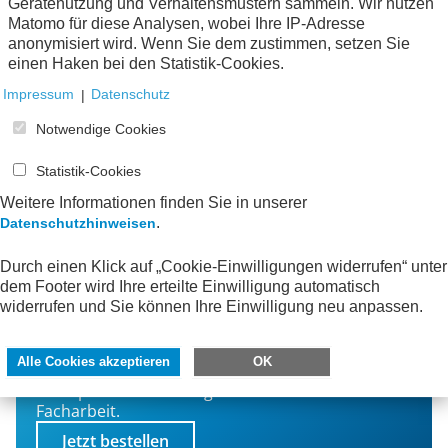
Gerätenutzung und Verhaltensmustern sammeln. Wir nutzen
Matomo für diese Analysen, wobei Ihre IP-Adresse
anonymisiert wird. Wenn Sie dem zustimmen, setzen Sie
Alle Publikationen
einen Haken bei den Statistik-Cookies.
Impressum
|
Datenschutz
Notwendige Cookies
Statistik-Cookies
Weitere Informationen finden Sie in unserer
.
Datenschutzhinweisen
Durch einen Klick auf „Cookie-Einwilligungen widerrufen“ unter
dem Footer wird Ihre erteilte Einwilligung automatisch
Bleiben Sie informiert!
widerrufen und Sie können Ihre Einwilligung neu anpassen.
Mit dem AWV-Newsletter erfahren Sie von neuen
Alle Cookies akzeptieren
OK
Publikationen, interessanten Veranstaltungen
und spannenden Neuigkeiten aus der AWV-
Facharbeit.
Jetzt bestellen