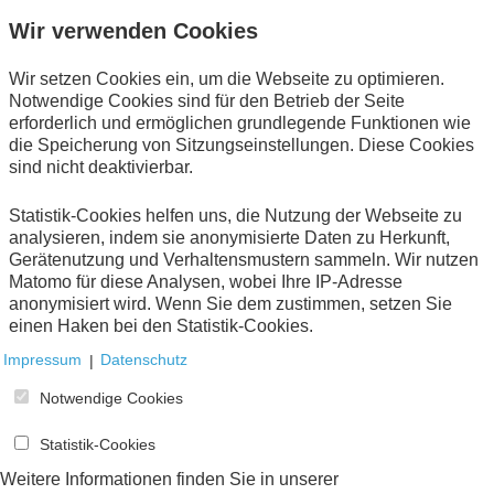
Wir verwenden Cookies
Wir setzen Cookies ein, um die Webseite zu optimieren.
Notwendige Cookies sind für den Betrieb der Seite
erforderlich und ermöglichen grundlegende Funktionen wie
die Speicherung von Sitzungseinstellungen. Diese Cookies
sind nicht deaktivierbar.
Statistik-Cookies helfen uns, die Nutzung der Webseite zu
Neue ZUGFeRD-Version 2.3.2 veröffentlicht
analysieren, indem sie anonymisierte Daten zu Herkunft,
Gerätenutzung und Verhaltensmustern sammeln. Wir nutzen
Handel und elektronische Kommunikation
Matomo für diese Analysen, wobei Ihre IP-Adresse
Technische Standards
anonymisiert wird. Wenn Sie dem zustimmen, setzen Sie
FeRD und FNFE-MPE publizieren einen EN 16931
einen Haken bei den Statistik-Cookies.
konformen und frei zugänglichen Standard.
Impressum
|
Datenschutz
Notwendige Cookies
Statistik-Cookies
Weitere Informationen finden Sie in unserer