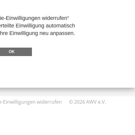
ie-Einwilligungen widerrufen“
rteilte Einwilligung automatisch
Ihre Einwilligung neu anpassen.
DIREKT ZU
FeRD
OK
eXTra
AWV-Forum
e-Einwilligungen widerrufen
© 2026 AWV e.V.