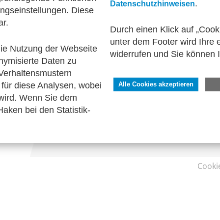
.
Datenschutzhinweisen
ngseinstellungen. Diese
onalwirtschaft
Technische Standards
ar.
Durch einen Klick auf „Cook
unter dem Footer wird Ihre e
 die Nutzung der Webseite
widerrufen und Sie können 
nymisierte Daten zu
SERVICE
Verhaltensmustern
Kontakt
für diese Analysen, wobei
Alle Cookies akzeptieren
Impressum
 wird. Wenn Sie dem
Datenschutzhinweise
aken bei den Statistik-
Barrierefreiheit
Cooki