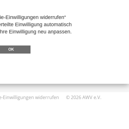
ie-Einwilligungen widerrufen“
rteilte Einwilligung automatisch
Ihre Einwilligung neu anpassen.
DIREKT ZU
FeRD
OK
eXTra
AWV-Forum
e-Einwilligungen widerrufen
© 2026 AWV e.V.