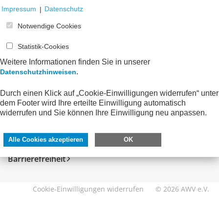
Impressum
|
Datenschutz
Notwendige Cookies
Statistik-Cookies
Weitere Informationen finden Sie in unserer
.
Datenschutzhinweisen
Durch einen Klick auf „Cookie-Einwilligungen widerrufen“ unter
SERVICE
DIREKT ZU
dem Footer wird Ihre erteilte Einwilligung automatisch
widerrufen und Sie können Ihre Einwilligung neu anpassen.
Kontakt
FeRD
Impressum
eXTra
Alle Cookies akzeptieren
OK
Datenschutzhinweise
AWV-Forum
Barrierefreiheit
Cookie-Einwilligungen widerrufen
© 2026 AWV e.V.