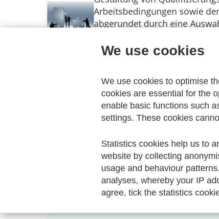
Arbeitsbedingungen sowie de
abgerundet durch eine Auswah
We use cookies
Print version
We use cookies to optimise t
AWV Verlag, 2012 | Seitenanza
cookies are essential for the o
Price 0,00 Euro
enable basic functions such a
Amount
settings. These cookies canno
Statistics cookies help us to a
website by collecting anonymi
usage and behaviour patterns
Your Order
analyses, whereby your IP add
agree, tick the statistics cooki
Your shopping cart is empty.