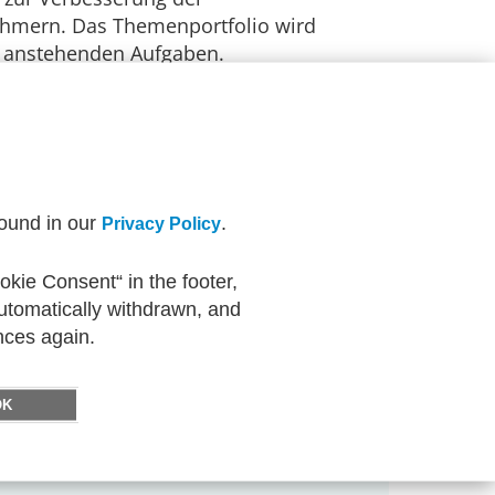
hmern. Das Themenportfolio wird
r anstehenden Aufgaben.
3-70-6
found in our
.
Privacy Policy
kie Consent“ in the footer,
automatically withdrawn, and
nces again.
OK