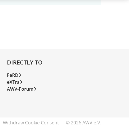
DIRECTLY TO
FeRD
eXTra
AWV-Forum
Withdraw Cookie Consent
© 2026 AWV e.V.