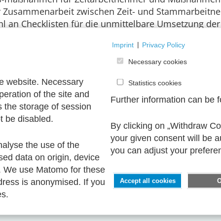
r Zusammenarbeit zwischen Zeit- und Stammarbeitne
l an Checklisten für die unmittelbare Umsetzung de
Imprint
|
Privacy Policy
Necessary cookies
he website. Necessary
hl: 202 | Bestellnummer: 01637 | ISBN: 978-3-93119
Statistics cookies
peration of the site and
Further information can be 
s the storage of session
t be disabled.
By clicking on „Withdraw Coo
your given consent will be 
nalyse the use of the
you can adjust your prefere
sed data on origin, device
. We use Matomo for these
ress is anonymised. If you
Accept all cookies
es.