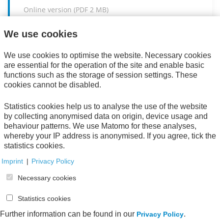
Online version (
PDF
2 MB)
We use cookies
We use cookies to optimise the website. Necessary cookies
are essential for the operation of the site and enable basic
functions such as the storage of session settings. These
Erfolgsfaktoren für nachhaltiges Handeln
cookies cannot be disabled.
Empfehlungen für Politik, Unternehmen, Verwaltung
Statistics cookies help us to analyse the use of the website
und öffentliche Finanzkontrolle
by collecting anonymised data on origin, device usage and
Eschborn
2025
behaviour patterns. We use Matomo for these analyses,
whereby your IP address is anonymised. If you agree, tick the
Online version (
PDF
2 MB)
statistics cookies.
Imprint
|
Privacy Policy
Necessary cookies
Statistics cookies
Further information can be found in our
.
AWV-Projektgruppe „E-Invoicing-
Privacy Policy