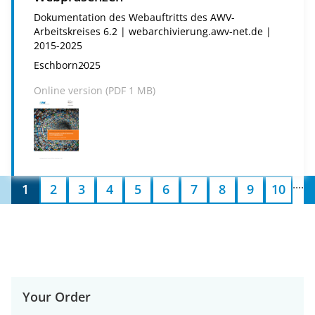
Dokumentation des Webauftritts des AWV-
Arbeitskreises 6.2 | webarchivierung.awv-net.de |
2015-2025
Eschborn
2025
Online version (
PDF
1 MB)
....
1
2
3
4
5
6
7
8
9
10
Your Order