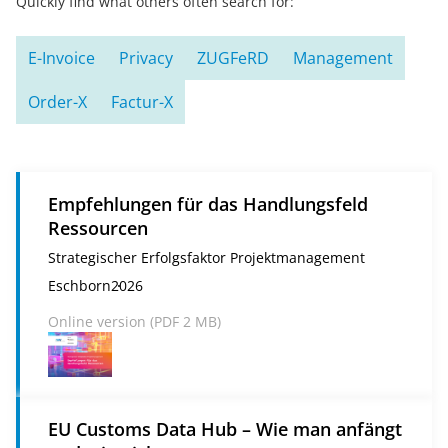
Quickly find what others often search for:
E-Invoice
Privacy
ZUGFeRD
Management
Order-X
Factur-X
Empfehlungen für das Handlungsfeld
Ressourcen
Strategischer Erfolgsfaktor Projektmanagement
Eschborn
2026
Online version (
PDF
2 MB)
EU Customs Data Hub – Wie man anfängt