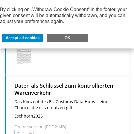
Meldesystem“ zum Entwurf eines zweiten
By clicking on „Withdraw Cookie Consent“ in the footer, your
BMF-Schreibens vom 25.06.2025
given consent will be automatically withdrawn, and you can
Stellungnahme
adjust your preferences again.
Eschborn
2025
Accept all cookies
OK
Online version (
PDF
220 KB)
Daten als Schlüssel zum kontrollierten
Warenverkehr
Das Konzept des EU Customs Data Hubs – eine
Chance, die es zu nutzen gilt
Eschborn
2025
Online version (
PDF
2 MB)