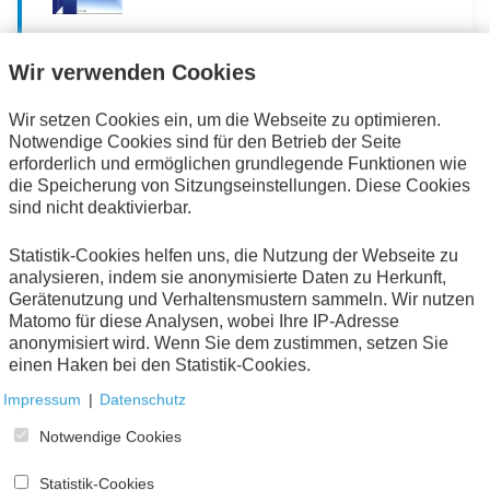
AWV-Spezial: Gesetzgebungsforschung
Wir verwenden Cookies
mit Verwaltungsbezug – Wie gut sind
Wir setzen Cookies ein, um die Webseite zu optimieren.
unsere Gesetze?
Notwendige Cookies sind für den Betrieb der Seite
Dokumentation der Vorträge der Sitzung des AWV-
erforderlich und ermöglichen grundlegende Funktionen wie
Arbeitskreises 1.3 vom 20.01.2010
die Speicherung von Sitzungseinstellungen. Diese Cookies
sind nicht deaktivierbar.
Eschborn
2010
Printausgabe
Statistik-Cookies helfen uns, die Nutzung der Webseite zu
analysieren, indem sie anonymisierte Daten zu Herkunft,
Gerätenutzung und Verhaltensmustern sammeln. Wir nutzen
Matomo für diese Analysen, wobei Ihre IP-Adresse
anonymisiert wird. Wenn Sie dem zustimmen, setzen Sie
einen Haken bei den Statistik-Cookies.
Impressum
|
Datenschutz
2.4 Ausbildungsbescheinigung
Notwendige Cookies
Eschborn
2009
Statistik-Cookies
Online-Publikation (
PDF
196 KB)