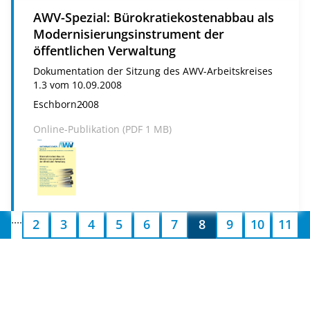
AWV-Spezial: Bürokratiekostenabbau als
Modernisierungsinstrument der
öffentlichen Verwaltung
Dokumentation der Sitzung des AWV-Arbeitskreises
1.3 vom 10.09.2008
Eschborn
2008
Online-Publikation (
PDF
1 MB)
....
2
3
4
5
6
7
8
9
10
11