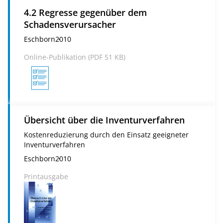
4.2 Regresse gegenüber dem
Schadensverursacher
Eschborn
2010
Online-Publikation (
PDF
51 KB)
Übersicht über die Inventurverfahren
Kostenreduzierung durch den Einsatz geeigneter
Inventurverfahren
Eschborn
2010
Printausgabe