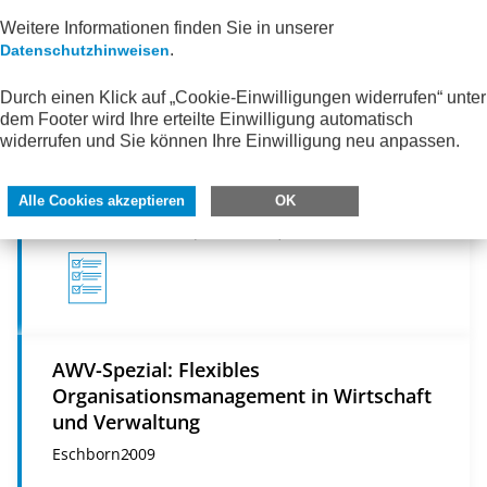
Weitere Informationen finden Sie in unserer
.
Datenschutzhinweisen
Durch einen Klick auf „Cookie-Einwilligungen widerrufen“ unter
dem Footer wird Ihre erteilte Einwilligung automatisch
2.5 Bescheinigung über die Fortdauer
widerrufen und Sie können Ihre Einwilligung neu anpassen.
bzw. das Ende der Berufsausbildung
Eschborn
2009
Alle Cookies akzeptieren
OK
Online-Publikation (
PDF
225 KB)
AWV-Spezial: Flexibles
Organisationsmanagement in Wirtschaft
und Verwaltung
Eschborn
2009