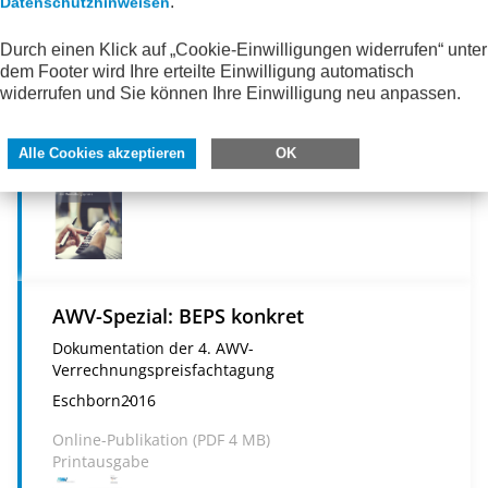
.
Datenschutzhinweisen
AWV-Spezial: Der Weg zur E-Rechnung in
Durch einen Klick auf „Cookie-Einwilligungen widerrufen“ unter
der Verwaltungspraxis
dem Footer wird Ihre erteilte Einwilligung automatisch
Eschborn
2016
widerrufen und Sie können Ihre Einwilligung neu anpassen.
Online-Publikation (
PDF
4 MB)
Printausgabe
Alle Cookies akzeptieren
OK
AWV-Spezial: BEPS konkret
Dokumentation der 4. AWV-
Verrechnungspreisfachtagung
Eschborn
2016
Online-Publikation (
PDF
4 MB)
Printausgabe