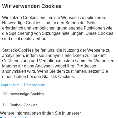
Eschborn
2017
Wir verwenden Cookies
Online-Publikation (
PDF
138 KB)
Wir setzen Cookies ein, um die Webseite zu optimieren.
Notwendige Cookies sind für den Betrieb der Seite
erforderlich und ermöglichen grundlegende Funktionen wie
die Speicherung von Sitzungseinstellungen. Diese Cookies
sind nicht deaktivierbar.
Statistik-Cookies helfen uns, die Nutzung der Webseite zu
Der organisatorische Weg zur E-Rechnung
analysieren, indem sie anonymisierte Daten zu Herkunft,
in der Verwaltungspraxis
Gerätenutzung und Verhaltensmustern sammeln. Wir nutzen
Matomo für diese Analysen, wobei Ihre IP-Adresse
Eine Entscheidungshilfe
anonymisiert wird. Wenn Sie dem zustimmen, setzen Sie
Eschborn
2017
einen Haken bei den Statistik-Cookies.
Online-Publikation (
PDF
281 KB)
Impressum
|
Datenschutz
Notwendige Cookies
Statistik-Cookies
Weitere Informationen finden Sie in unserer