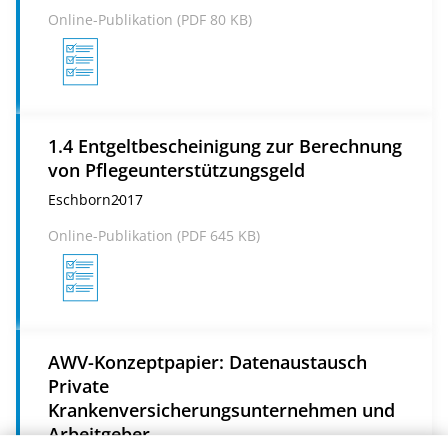
Online-Publikation (
PDF
80 KB)
1.4 Entgeltbescheinigung zur Berechnung
von Pflegeunterstützungsgeld
Eschborn
2017
Online-Publikation (
PDF
645 KB)
AWV-Konzeptpapier: Datenaustausch
Private
Krankenversicherungsunternehmen und
Arbeitgeber