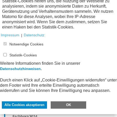
Projektmanagement in der öffentlichen
Statistik-Cookies helfen uns, die Nutzung der Webseite zu
Verwaltung
analysieren, indem sie anonymisierte Daten zu Herkunft,
Gerätenutzung und Verhaltensmustern sammeln. Wir nutzen
Positionspapier des Arbeitskreises 1.8 "Strategischer
Matomo für diese Analysen, wobei Ihre IP-Adresse
Erfolgsfaktor Projektmanagement"
anonymisiert wird. Wenn Sie dem zustimmen, setzen Sie
Eschborn
2024
einen Haken bei den Statistik-Cookies.
Impressum
|
Datenschutz
Online-Publikation (
PDF
704 KB)
Notwendige Cookies
Statistik-Cookies
Weitere Informationen finden Sie in unserer
.
Datenschutzhinweisen
AWV-Projektgruppe „E-Invoicing-
Durch einen Klick auf „Cookie-Einwilligungen widerrufen“ unter
Meldesystem“ zum Entwurf eines BMF-
dem Footer wird Ihre erteilte Einwilligung automatisch
Schreibens zur Einführung der
widerrufen und Sie können Ihre Einwilligung neu anpassen.
obligatorischen elektronischen Rechnung
bei B2B-Umsätzen
Alle Cookies akzeptieren
OK
Stellungnahme
Eschborn
2024