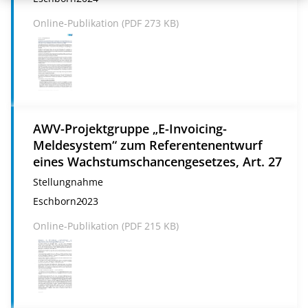
Online-Publikation (
PDF
273 KB)
AWV-Projektgruppe „E-Invoicing-
Meldesystem“ zum Referentenentwurf
eines Wachstumschancengesetzes, Art. 27
Stellungnahme
Eschborn
2023
Online-Publikation (
PDF
215 KB)