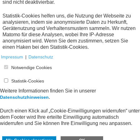
sind nicht deaktivierbar.
Statistik-Cookies helfen uns, die Nutzung der Webseite zu
AWV-Konzeptpapier: Datenaustausch
analysieren, indem sie anonymisierte Daten zu Herkunft,
Private
Gerätenutzung und Verhaltensmustern sammeln. Wir nutzen
Krankenversicherungsunternehmen und
Matomo für diese Analysen, wobei Ihre IP-Adresse
Arbeitgeber
anonymisiert wird. Wenn Sie dem zustimmen, setzen Sie
einen Haken bei den Statistik-Cookies.
Eschborn
2017
Impressum
|
Datenschutz
Online-Publikation (
PDF
138 KB)
Notwendige Cookies
Statistik-Cookies
Weitere Informationen finden Sie in unserer
.
Datenschutzhinweisen
AWV-Spezial: Optimierung der
Durch einen Klick auf „Cookie-Einwilligungen widerrufen“ unter
Verwaltungspraxis zur Einreise
dem Footer wird Ihre erteilte Einwilligung automatisch
ausländischer Fach- und Führungskräfte
widerrufen und Sie können Ihre Einwilligung neu anpassen.
Eschborn
2012