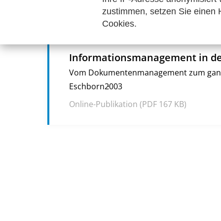
zustimmen, setzen Sie einen H
Online-Publikation (
PDF
363 KB)
Cookies.
Informationsmanagement in de
Vom Dokumentenmanagement zum ganzh
Eschborn
2003
Online-Publikation (
PDF
167 KB)