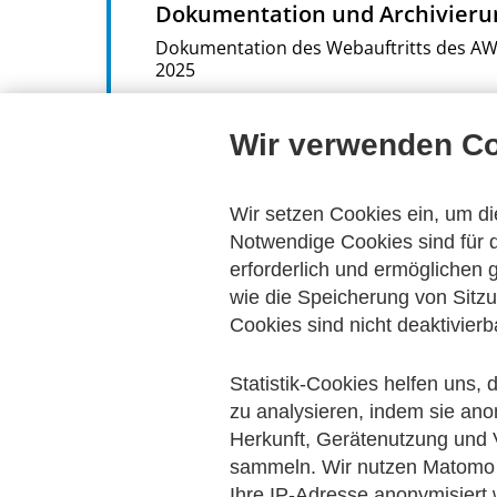
Dokumentation und Archivier
Dokumentation des Webauftritts des AWV
2025
Eschborn
2025
Wir verwenden C
Online-Publikation (
PDF
1 MB)
Wir setzen Cookies ein, um di
AWV-Spezial: Webarchivierung
Notwendige Cookies sind für d
Eschborn
2012
erforderlich und ermöglichen
wie die Speicherung von Sitzu
Online-Publikation (
PDF
4 MB)
Cookies sind nicht deaktivierb
Printausgabe
Statistik-Cookies helfen uns,
zu analysieren, indem sie ano
Zentrale und Dezentrale Daten
Herkunft, Gerätenutzung und 
Leitfaden als Entscheidungshilfe für Ent
sammeln. Wir nutzen Matomo 
Eschborn
2007
Ihre IP-Adresse anonymisiert