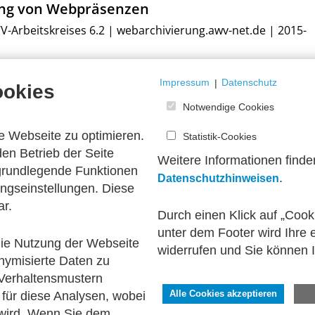
ung von Webpräsenzen
-Arbeitskreises 6.2 | webarchivierung.awv-net.de | 2015-
Impressum
|
Datenschutz
ookies
Notwendige Cookies
e Webseite zu optimieren.
Statistik-Cookies
en Betrieb der Seite
Weitere Informationen finde
 grundlegende Funktionen
.
Datenschutzhinweisen
ngseinstellungen. Diese
ar.
Durch einen Klick auf „Cook
unter dem Footer wird Ihre e
 die Nutzung der Webseite
widerrufen und Sie können 
nymisierte Daten zu
haltung
Verhaltensmustern
scheider
für diese Analysen, wobei
Alle Cookies akzeptieren
 wird. Wenn Sie dem