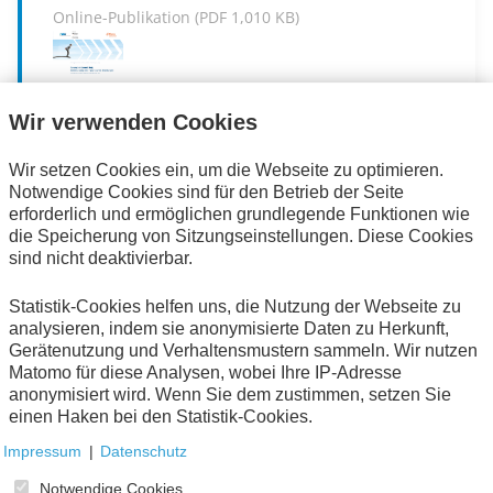
Online-Publikation (
PDF
1,010 KB)
Wir verwenden Cookies
Ex-post Praxischeck zum
Fachkräfteeinwanderungsgesetz (FEG)
Wir setzen Cookies ein, um die Webseite zu optimieren.
Notwendige Cookies sind für den Betrieb der Seite
Eschborn
2022
erforderlich und ermöglichen grundlegende Funktionen wie
Online-Publikation (
PDF
900 KB)
die Speicherung von Sitzungseinstellungen. Diese Cookies
sind nicht deaktivierbar.
Statistik-Cookies helfen uns, die Nutzung der Webseite zu
analysieren, indem sie anonymisierte Daten zu Herkunft,
Gerätenutzung und Verhaltensmustern sammeln. Wir nutzen
Matomo für diese Analysen, wobei Ihre IP-Adresse
anonymisiert wird. Wenn Sie dem zustimmen, setzen Sie
AWV-Spezial: Beschaffung und Nutzung
einen Haken bei den Statistik-Cookies.
bioökonomischer Materialien und
Produkte
Impressum
|
Datenschutz
Eschborn
2022
Notwendige Cookies