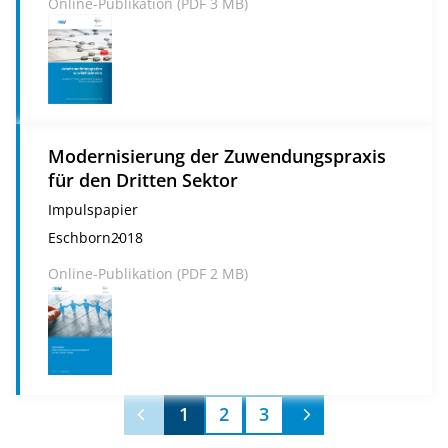
Online-Publikation (
PDF
3 MB)
Modernisierung der Zuwendungspraxis
für den Dritten Sektor
Impulspapier
Eschborn
2018
Online-Publikation (
PDF
2 MB)
1
2
3