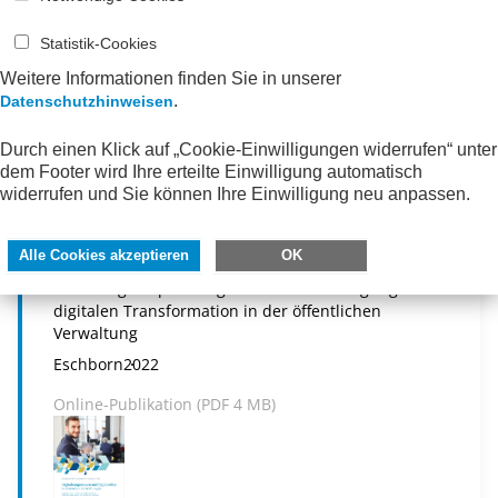
Online-Publikation (
PDF
4 MB)
Statistik-Cookies
Weitere Informationen finden Sie in unserer
.
Datenschutzhinweisen
Durch einen Klick auf „Cookie-Einwilligungen widerrufen“ unter
dem Footer wird Ihre erteilte Einwilligung automatisch
widerrufen und Sie können Ihre Einwilligung neu anpassen.
AWV-Fragebogenstudie:
Digitalkompetenzen und Digitalrollen in
deutschen Verwaltungen
Alle Cookies akzeptieren
OK
Handlungsempfehlungen zur Beschleunigung der
digitalen Transformation in der öffentlichen
Verwaltung
Eschborn
2022
Online-Publikation (
PDF
4 MB)