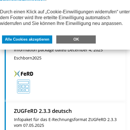
Durch einen Klick auf „Cookie-Einwilligungen widerrufen“ unter
dem Footer wird Ihre erteilte Einwilligung automatisch
widerrufen und Sie können Ihre Einwilligung neu anpassen.
Alle Cookies akzeptieren
OK
ZUGFeRD 2.4 english
Information package dated December 4, 2025
Eschborn
2025
ZUGFeRD 2.3.3 deutsch
Infopaket für das E-Rechnungsformat ZUGFeRD 2.3.3
vom 07.05.2025