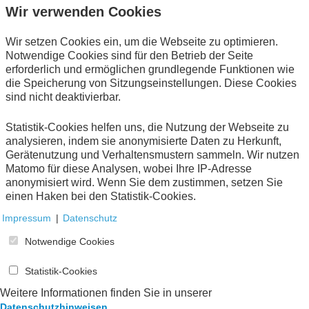
Wir verwenden Cookies
Wir setzen Cookies ein, um die Webseite zu optimieren.
Empfehlungen zu Pflichtangaben in einer
Notwendige Cookies sind für den Betrieb der Seite
E-Rechnung
erforderlich und ermöglichen grundlegende Funktionen wie
Teil I: Pflichtangaben gemäß Umsatzsteuergesetz
die Speicherung von Sitzungseinstellungen. Diese Cookies
sind nicht deaktivierbar.
Eschborn
2025
Online-Publikation (
PDF
218 KB)
Statistik-Cookies helfen uns, die Nutzung der Webseite zu
analysieren, indem sie anonymisierte Daten zu Herkunft,
Gerätenutzung und Verhaltensmustern sammeln. Wir nutzen
Matomo für diese Analysen, wobei Ihre IP-Adresse
anonymisiert wird. Wenn Sie dem zustimmen, setzen Sie
einen Haken bei den Statistik-Cookies.
Impressum
|
Datenschutz
ZUGFeRD 2.3.3 english
Notwendige Cookies
Information package dated 07.05.2025
Statistik-Cookies
Eschborn
2025
Weitere Informationen finden Sie in unserer
.
Datenschutzhinweisen