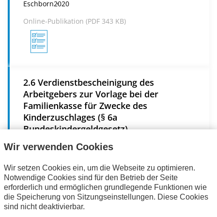
Eschborn
2020
Online-Publikation (
PDF
343 KB)
2.6 Verdienstbescheinigung des
Arbeitgebers zur Vorlage bei der
Familienkasse für Zwecke des
Kinderzuschlages (§ 6a
Bundeskindergeldgesetz)
Echborn
2020
Wir verwenden Cookies
Online-Publikation (
PDF
548 KB)
Wir setzen Cookies ein, um die Webseite zu optimieren.
Notwendige Cookies sind für den Betrieb der Seite
erforderlich und ermöglichen grundlegende Funktionen wie
die Speicherung von Sitzungseinstellungen. Diese Cookies
sind nicht deaktivierbar.