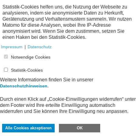
3.10 unbesetzt
Statistik-Cookies helfen uns, die Nutzung der Webseite zu
Eschborn
2020
analysieren, indem sie anonymisierte Daten zu Herkunft,
Gerätenutzung und Verhaltensmustern sammeln. Wir nutzen
Online-Publikation (
PDF
68 KB)
Matomo für diese Analysen, wobei Ihre IP-Adresse
anonymisiert wird. Wenn Sie dem zustimmen, setzen Sie
einen Haken bei den Statistik-Cookies.
Impressum
|
Datenschutz
Notwendige Cookies
3.7 Verdienstbescheinigung gem. § 117
Zwölftes Buch Sozialgesetzbuch (SGB XII)
Statistik-Cookies
Eschborn
2020
Weitere Informationen finden Sie in unserer
.
Datenschutzhinweisen
Online-Publikation (
PDF
322 KB)
Durch einen Klick auf „Cookie-Einwilligungen widerrufen“ unter
dem Footer wird Ihre erteilte Einwilligung automatisch
widerrufen und Sie können Ihre Einwilligung neu anpassen.
3.12 Allgemeine Verdienstbescheinigung
Alle Cookies akzeptieren
OK
Eschborn
2020