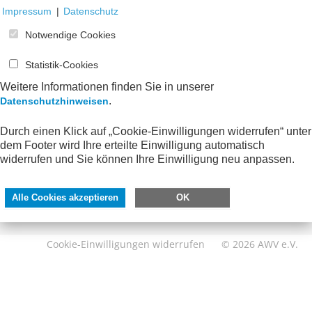
Impressum
|
Datenschutz
Notwendige Cookies
Statistik-Cookies
Weitere Informationen finden Sie in unserer
.
Datenschutzhinweisen
SERVICE
DIREKT ZU
Durch einen Klick auf „Cookie-Einwilligungen widerrufen“ unter
dem Footer wird Ihre erteilte Einwilligung automatisch
Kontakt
FeRD
widerrufen und Sie können Ihre Einwilligung neu anpassen.
Impressum
eXTra
Datenschutzhinweise
AWV-Forum
Alle Cookies akzeptieren
OK
Barrierefreiheit
Cookie-Einwilligungen widerrufen
© 2026 AWV e.V.