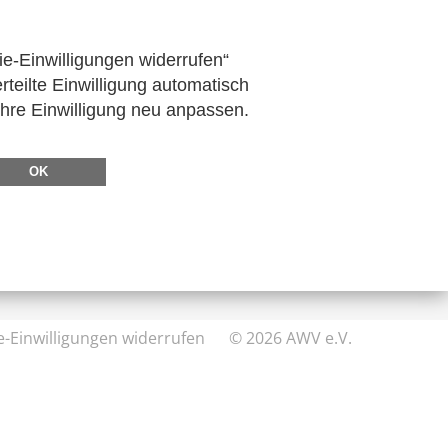
ie-Einwilligungen widerrufen“
rteilte Einwilligung automatisch
Ihre Einwilligung neu anpassen.
DIREKT ZU
FeRD
OK
eXTra
AWV-Forum
e-Einwilligungen widerrufen
© 2026 AWV e.V.