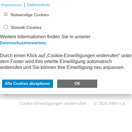
Impressum
|
Datenschutz
Notwendige Cookies
Statistik-Cookies
Weitere Informationen finden Sie in unserer
.
Datenschutzhinweisen
SERVICE
DIREKT ZU
Durch einen Klick auf „Cookie-Einwilligungen widerrufen“ unter
dem Footer wird Ihre erteilte Einwilligung automatisch
Kontakt
FeRD
widerrufen und Sie können Ihre Einwilligung neu anpassen.
Impressum
eXTra
Datenschutzhinweise
AWV-Forum
Alle Cookies akzeptieren
OK
Barrierefreiheit
Cookie-Einwilligungen widerrufen
© 2026 AWV e.V.