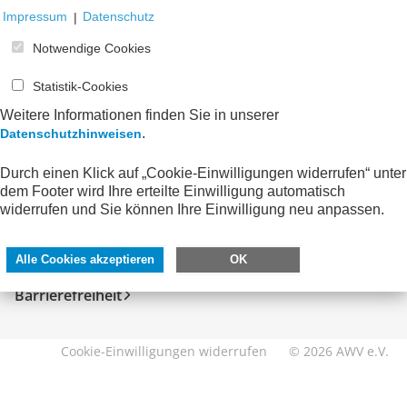
Impressum
|
Datenschutz
Notwendige Cookies
Statistik-Cookies
Weitere Informationen finden Sie in unserer
.
Datenschutzhinweisen
Durch einen Klick auf „Cookie-Einwilligungen widerrufen“ unter
SERVICE
DIREKT ZU
dem Footer wird Ihre erteilte Einwilligung automatisch
widerrufen und Sie können Ihre Einwilligung neu anpassen.
Kontakt
FeRD
Impressum
eXTra
Alle Cookies akzeptieren
OK
Datenschutzhinweise
AWV-Forum
Barrierefreiheit
Cookie-Einwilligungen widerrufen
© 2026 AWV e.V.